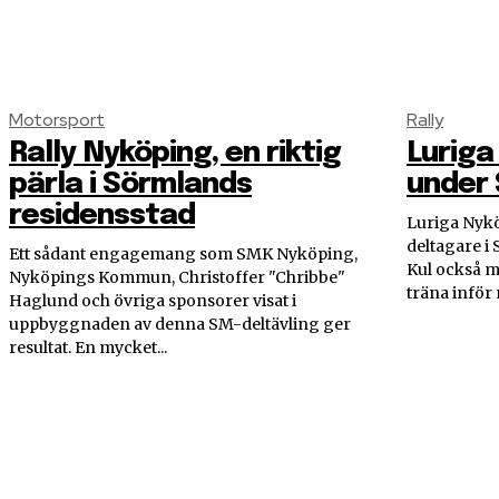
Motorsport
Rally
Rally Nyköping, en riktig
Luriga
pärla i Sörmlands
under
residensstad
Luriga Nykö
deltagare i
Ett sådant engagemang som SMK Nyköping,
Kul också m
Nyköpings Kommun, Christoffer "Chribbe"
träna inför n
Haglund och övriga sponsorer visat i
uppbyggnaden av denna SM-deltävling ger
resultat. En mycket...