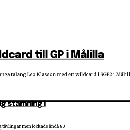
STRAND GOLF
MESTA IBK
ESKILSTUNA TFF FUTSAL
card till GP i Målilla
med ett wildcard i SGP2 i Målilla. Leo Klasson har bara gjort en match för Smed
ig stämning i
ra tävlingar men lockade ändå 80