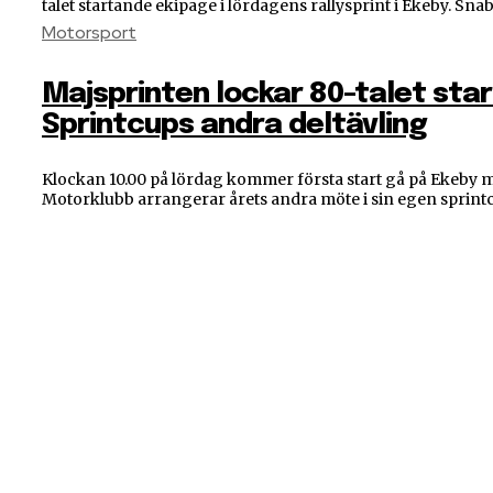
talet startande ekipage i lördagens rallysprint i Ekeby. Snabb
Motorsport
Majsprinten lockar 80-talet start
Sprintcups andra deltävling
Klockan 10.00 på lördag kommer första start gå på Ekeby 
Motorklubb arrangerar årets andra möte i sin egen sprintcu