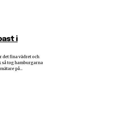
ast i
r det fina vädret och
k så tog hamburgarna
 mätare på...