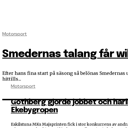
Motorsport
Smedernas talang får wild
Efter hans fina start på säsong så belönas Smedernas unga talang Leo Klasson 
hittills...
Motorsport
Göthberg gjorde jobbet och härl
Ekebygropen
Eskilstuna MKs Majsprinten fick i stor konkurrens av and