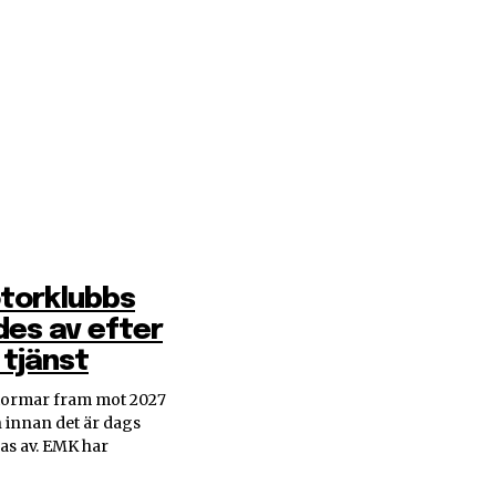
otorklubbs
des av efter
 tjänst
tormar fram mot 2027
n innan det är dags
ras av. EMK har