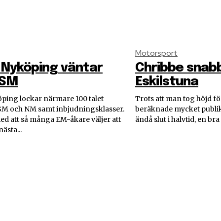
Motorsport
 Nyköping väntar
Chribbe snabb
 SM
Eskilstuna
ping lockar närmare 100 talet
Trots att man tog höjd fö
 SM och NM samt inbjudningsklasser.
beräknade mycket publi
ed att så många EM-åkare väljer att
ändå slut i halvtid, en bra
ästa...