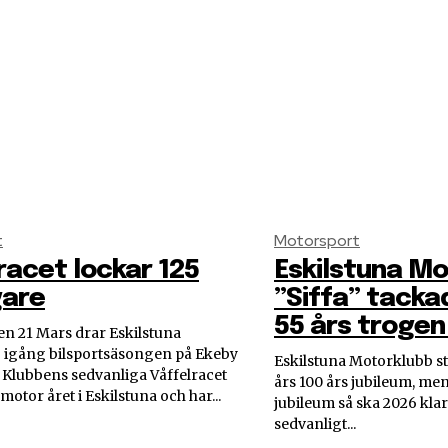
t
Motorsport
racet lockar 125
Eskilstuna M
gare
”Siffa” tacka
55 års trogen
en 21 Mars drar Eskilstuna
 igång bilsportsäsongen på Ekeby
Eskilstuna Motorklubb s
Klubbens sedvanliga Våffelracet
års 100 års jubileum, me
 motor året i Eskilstuna och har...
jubileum så ska 2026 kla
sedvanligt...