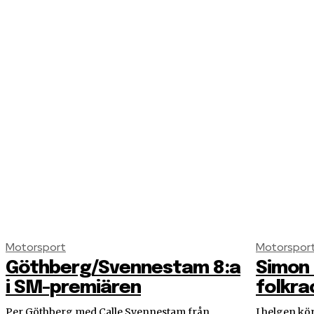
Motorsport
Motorspor
Göthberg/Svennestam 8:a
Simon 
i SM-premiären
folkra
Per Göthberg med Calle Svennestam från
I helgen kör