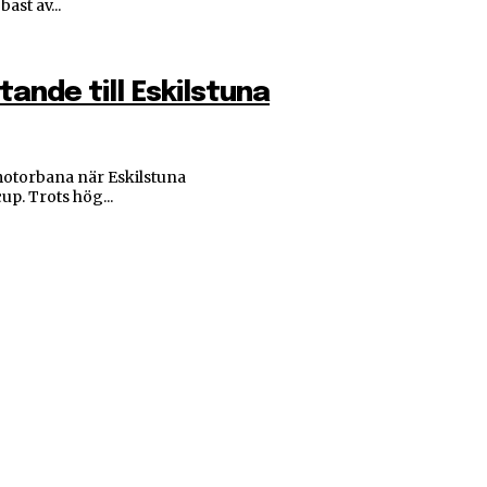
ast av...
ande till Eskilstuna
motorbana när Eskilstuna
p. Trots hög...