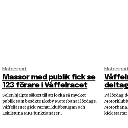
Motorsport
Motorspor
Massor med publik fick se
Våffel
123 förare i Våffelracet
delta
Solen hjälpte säkert till att locka så mycket
På lördag d
publik som besökte Ekeby Motorbana i lördags.
Motorklubb
Våffeljärnet gick varmt i klubbstugan och
Motorbana. 
Eskilstuna MKs funktionärer...
kick startar