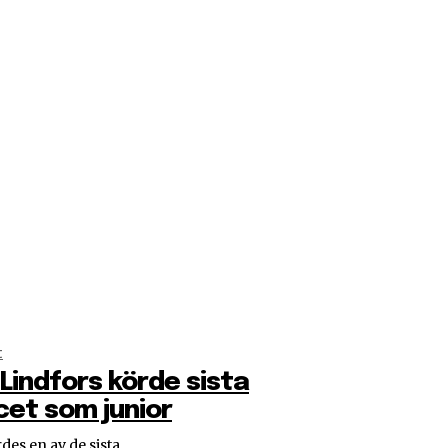
t
Lindfors körde sista
cet som junior
des en av de sista