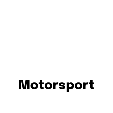
HEM
SCHEMA
FOTBOLL
SPE
Motorsport
TORSHÄLLA GK
NYFORS/STANDARD