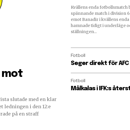
Kvällens enda fotbollsmatch 
spännande match i division 6. Somtuna to
emot Banadir i kvällens end
hamnade tidigt i underläge o
ställningen...
Fotboll
Seger direkt för AFC
d mot
Fotboll
Målkalas i IFK:s åters
sta slutade med en klar
ade på en straff