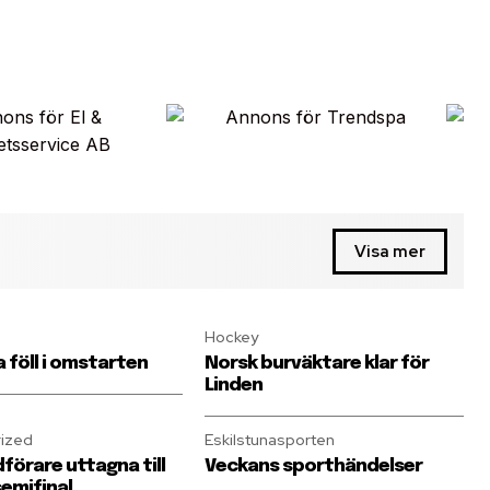
Visa mer
Hockey
föll i omstarten
Norsk burväktare klar för
Linden
ized
Eskilstunasporten
förare uttagna till
Veckans sporthändelser
emifinal