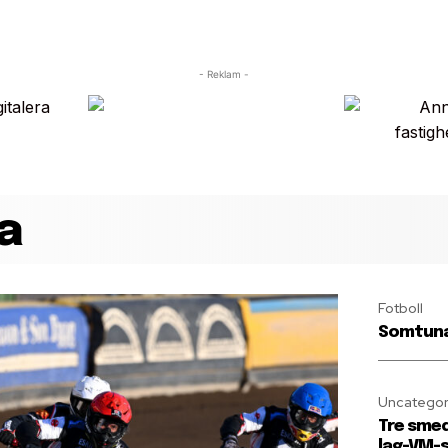
- Reklam -
a
Fotboll
Somtuna 
Uncategor
Tre smed
lag-VM-s