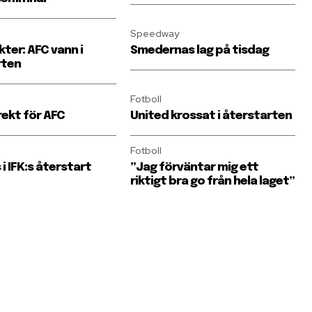
Speedway
ter: AFC vann i
Smedernas lag på tisdag
rten
Fotboll
rekt för AFC
United krossat i återstarten
Fotboll
i IFK:s återstart
”Jag förväntar mig ett
riktigt bra go från hela laget”