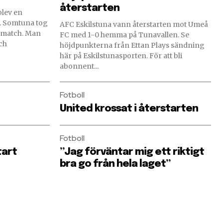
återstarten
blev en
g
AFC Eskilstuna vann återstarten mot Umeå
a match. Man
FC med 1-0 hemma på Tunavallen. Se
ch
höjdpunkterna från Ettan Plays sändning
här på Eskilstunasporten. För att bli
abonnent...
Fotboll
United krossat i återstarten
Fotboll
tart
”Jag förväntar mig ett riktigt
bra go från hela laget”