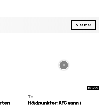
Visa mer
00:02:20
TV
arten
Höjdpunkter: AFC vann i