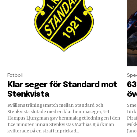
Fotboll
Spe
Klar seger för Standard mot
63
Stenkvista
öv
Kvällens träningsmatch mellan Standard och
Smed
Stenkvista slutade med en klar hemmaseger, 5-1.
förk
Hampus Ljungman gav hemmalaget ledningen i den
Piraterna. Smederna 
12:e minuten innan Stenkvistas Mathias Björkman
Mikk
kvitterade på en straff inprickad...
Jano