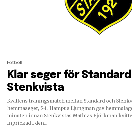
Fotboll
Klar seger för Standar
Stenkvista
Kvällens träningsmatch mellan Standard och Stenkvi
hemmaseger, 5-1. Hampus Ljungman gav hemmalaget ledningen i den 12:e
minuten innan Stenkvistas Mathias Björkman kvitter
inprickad i den...