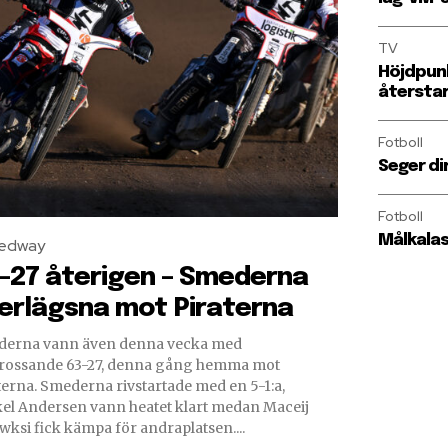
TV
Höjdpunk
återsta
Fotboll
Seger di
Fotboll
Målkalas 
edway
-27 återigen – Smederna
erlägsna mot Piraterna
erna vann även denna vecka med
rossande 63-27, denna gång hemma mot
rivstartade med en 5-1:a,
el Andersen vann heatet klart medan Maceij
wksi fick kämpa för andraplatsen....