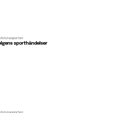
kilstunasporten
lgens sporthändelser
kilstunasporten