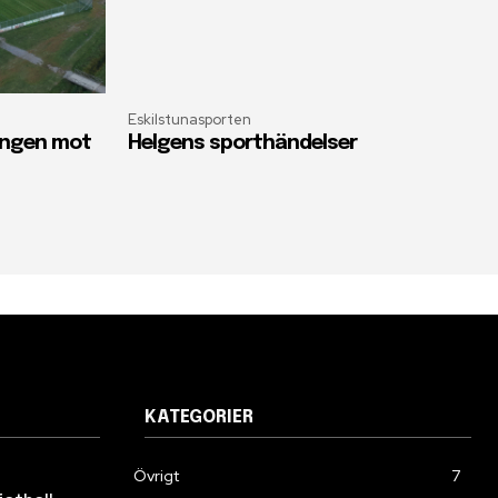
Eskilstunasporten
oängen mot
Helgens sporthändelser
KATEGORIER
Övrigt
7