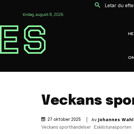
Letar du eft
lördag, augusti 8, 2026
H
OM
Veckans spo
Av
Johannes Wahl
27 oktober 2025
Veckans sporthändelser
Eskilstunasporten