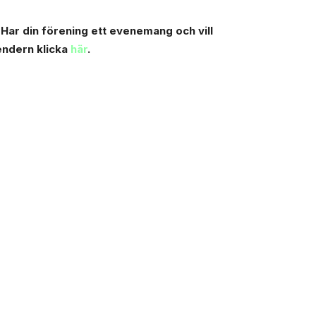
 Har din förening ett evenemang och vill
lendern klicka
här
.