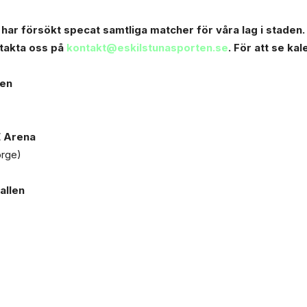
har försökt specat samtliga matcher för våra lag i staden.
ntakta oss på
kontakt@eskilstunasporten.se
. För att se ka
len
E Arena
orge)
allen