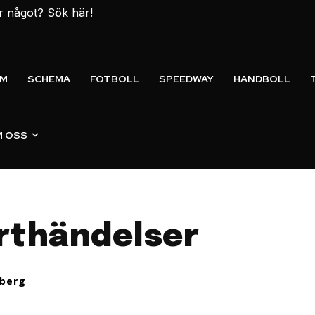
er något? Sök här!
EM
SCHEMA
FOTBOLL
SPEEDWAY
HANDBOLL
 OSS
rthändelser
berg