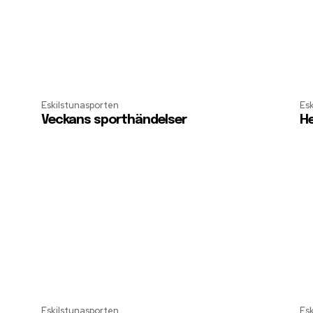
Eskilstunasporten
Es
Veckans sporthändelser
He
Eskilstunasporten
Es