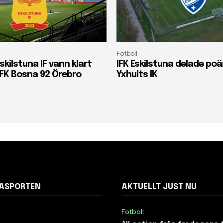
Fotboll
skilstuna IF vann klart
IFK Eskilstuna delade p
FK Bosna 92 Örebro
Yxhults IK
NASPORTEN
AKTUELLT JUST NU
Fotboll