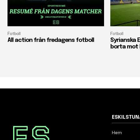
Fotboll
Fotboll
All action från fredagens fotboll
Syrianska E
borta mot 
ESKILSTU
Hem