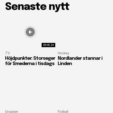
Senaste nytt
00:05:24
TV
Hockey
Höjdpunkter: Storseger
Nordlander stannar i
för Smederna i tisdags
Linden
Ungdom
Fotboll