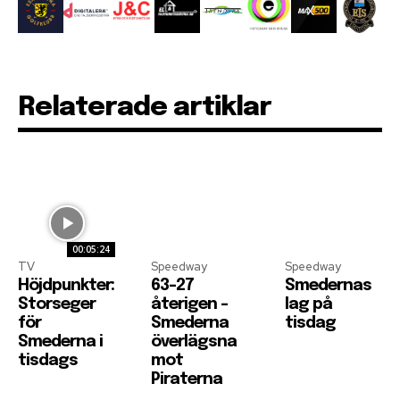
Relaterade artiklar
00:05:24
TV
Speedway
Speedway
Höjdpunkter:
63-27
Smedernas
Storseger
återigen –
lag på
för
Smederna
tisdag
Smederna i
överlägsna
tisdags
mot
Piraterna