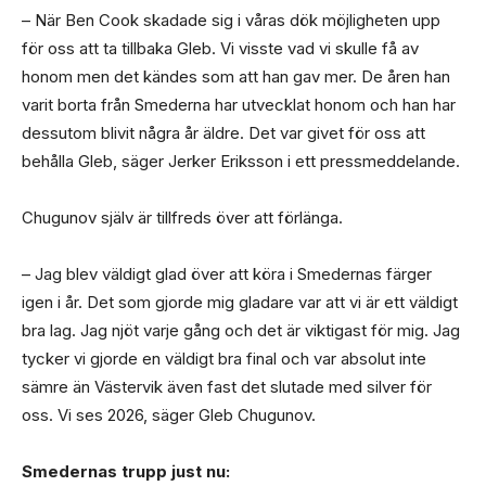
– När Ben Cook skadade sig i våras dök möjligheten upp
för oss att ta tillbaka Gleb. Vi visste vad vi skulle få av
honom men det kändes som att han gav mer. De åren han
varit borta från Smederna har utvecklat honom och han har
dessutom blivit några år äldre. Det var givet för oss att
behålla Gleb, säger Jerker Eriksson i ett pressmeddelande.
Chugunov själv är tillfreds över att förlänga.
– Jag blev väldigt glad över att köra i Smedernas färger
igen i år. Det som gjorde mig gladare var att vi är ett väldigt
bra lag. Jag njöt varje gång och det är viktigast för mig. Jag
tycker vi gjorde en väldigt bra final och var absolut inte
sämre än Västervik även fast det slutade med silver för
oss. Vi ses 2026, säger Gleb Chugunov.
Smedernas trupp just nu: