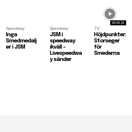
00:03:23
Speedway
Speedway
TV
Inga
JSM i
Höjdpunkter:
Smedmedalj
speedway
Storseger
er i JSM
ikväll –
för
Livespeedwa
Smederna
y sänder