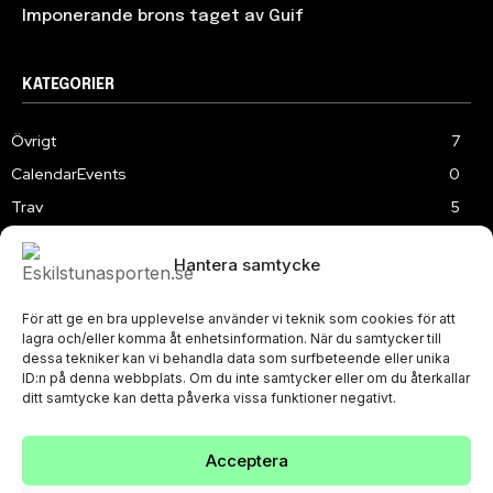
Imponerande brons taget av Guif
KATEGORIER
Övrigt
7
CalendarEvents
0
Trav
5
TV
179
Hantera samtycke
Samhällsprojekt
2
Speedway
219
För att ge en bra upplevelse använder vi teknik som cookies för att
Slalom
3
lagra och/eller komma åt enhetsinformation. När du samtycker till
dessa tekniker kan vi behandla data som surfbeteende eller unika
ID:n på denna webbplats. Om du inte samtycker eller om du återkallar
ditt samtycke kan detta påverka vissa funktioner negativt.
Acceptera
PRIVACY POLICY