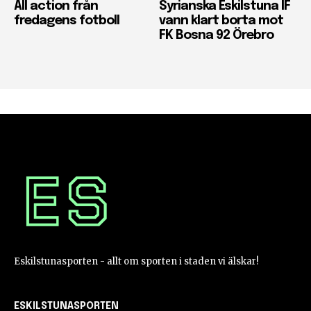
All action från
Syrianska Eskilstuna IF
fredagens fotboll
vann klart borta mot
FK Bosna 92 Örebro
Eskilstunasporten - allt om sporten i staden vi älskar!
ESKILSTUNASPORTEN