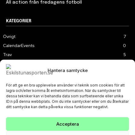
All action från fredagens fotboll
KATEGORIER
Övrigt
7
CalendarEvents
0
Trav
5
TV
179
Hantera samtycke
Samhällsprojekt
2
Speedway
219
För att ge en bra upplevelse använder vi teknik som cookies för att
Slalom
3
lagra och/eller komma åt enhetsinformation. När du samtycker till
dessa tekniker kan vi behandla data som surfbeteende eller unika
ID:n på denna webbplats. Om du inte samtycker eller om du återkallar
ditt samtycke kan detta påverka vissa funktioner negativt.
Acceptera
PRIVACY POLICY