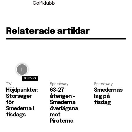
Relaterade artiklar
00:05:24
TV
Speedway
Speedway
Höjdpunkter:
63-27
Smedernas
Storseger
återigen –
lag på
för
Smederna
tisdag
Smederna i
överlägsna
tisdags
mot
Piraterna