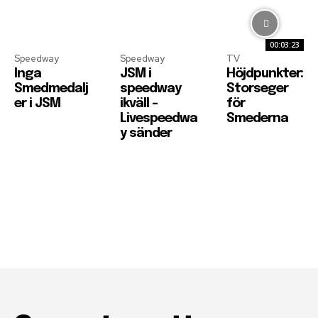
00:03:23
Speedway
Speedway
TV
Inga
JSM i
Höjdpunkter:
Smedmedalj
speedway
Storseger
er i JSM
ikväll –
för
Livespeedwa
Smederna
y sänder