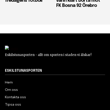
fredagens fotboll
vann klart borta mot
FK Bosna 92 Örebro
Eskilstunasporten - allt om sporten i staden vi älskar!
ESKILSTUNASPORTEN
Hem
Om oss
Kontakta oss
Tipsa oss