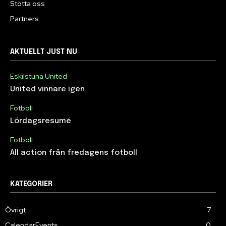
Stötta oss
Partners
AKTUELLT JUST NU
Eskilstuna United
United vinnare igen
Fotboll
Lördagsresumé
Fotboll
All action från fredagens fotboll
KATEGORIER
Övrigt
7
CalendarEvents
0