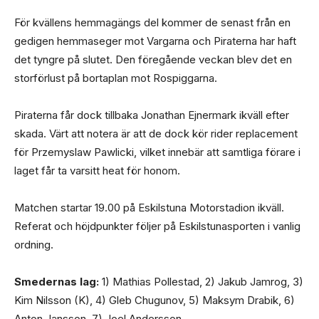
För kvällens hemmagängs del kommer de senast från en
gedigen hemmaseger mot Vargarna och Piraterna har haft
det tyngre på slutet. Den föregående veckan blev det en
storförlust på bortaplan mot Rospiggarna.
Piraterna får dock tillbaka Jonathan Ejnermark ikväll efter
skada. Värt att notera är att de dock kör rider replacement
för Przemyslaw Pawlicki, vilket innebär att samtliga förare i
laget får ta varsitt heat för honom.
Matchen startar 19.00 på Eskilstuna Motorstadion ikväll.
Referat och höjdpunkter följer på Eskilstunasporten i vanlig
ordning.
Smedernas lag:
1) Mathias Pollestad, 2) Jakub Jamrog, 3)
Kim Nilsson (K), 4) Gleb Chugunov, 5) Maksym Drabik, 6)
Anton Jansson, 7) Joel Andersson.