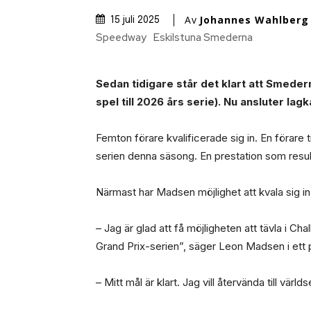
Av
Johannes Wahlberg
15 juli 2025
Speedway
Eskilstuna Smederna
Sedan tidigare står det klart att Smede
spel till 2026 års serie). Nu ansluter la
Femton förare kvalificerade sig in. En förare
serien denna säsong. En prestation som result
Närmast har Madsen möjlighet att kvala sig in 
– Jag är glad att få möjligheten att tävla i Ch
Grand Prix-serien”, säger Leon Madsen i ett
– Mitt mål är klart. Jag vill återvända till vär