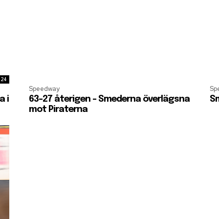
:24
Speedway
Sp
a i
63-27 återigen – Smederna överlägsna
Sm
mot Piraterna