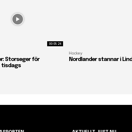
00:05:24
Hockey
r: Storseger för
Nordlander stannar i Lin
 tisdags