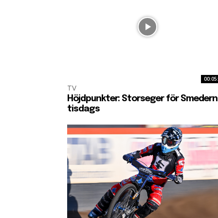
00:05
TV
Höjdpunkter: Storseger för Smedern
tisdags