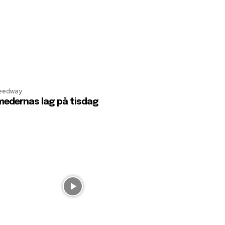
eedway
edernas lag på tisdag