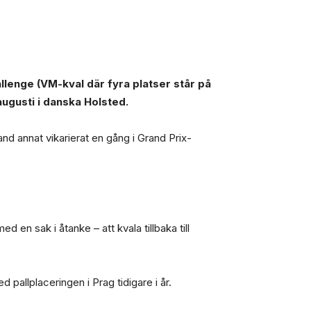
lenge (VM-kval där fyra platser står på
augusti i danska Holsted.
nd annat vikarierat en gång i Grand Prix-
d en sak i åtanke – att kvala tillbaka till
d pallplaceringen i Prag tidigare i år.