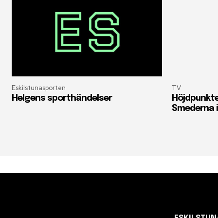
Eskilstunasporten
TV
Helgens sporthändelser
Höjdpunkte
Smederna i