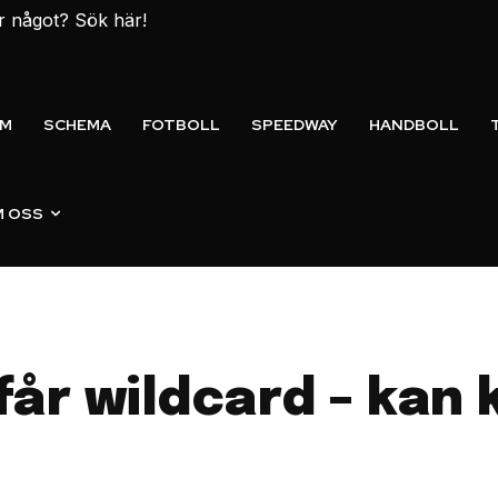
er något? Sök här!
EM
SCHEMA
FOTBOLL
SPEEDWAY
HANDBOLL
 OSS
r wildcard – kan kv