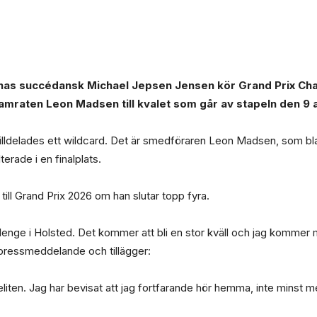
rnas succédansk Michael Jepsen Jensen kör Grand Prix Chal
gkamraten Leon Madsen till kvalet som går av stapeln den 9 
 tilldelades ett wildcard. Det är smedföraren Leon Madsen, som bla
erade i en finalplats.
till Grand Prix 2026 om han slutar topp fyra.
allenge i Holsted. Det kommer att bli en stor kväll och jag kommer me
 pressmeddelande och tillägger:
ldseliten. Jag har bevisat att jag fortfarande hör hemma, inte minst me