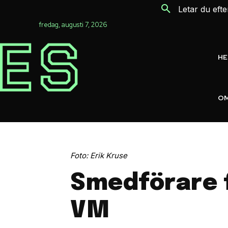
Letar du eft
fredag, augusti 7, 2026
H
OM
Foto: Erik Kruse
Smedförare få
VM