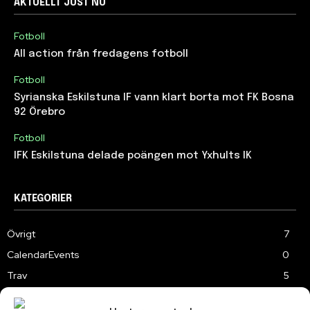
AKTUELLT JUST NU
Fotboll
All action från fredagens fotboll
Fotboll
Syrianska Eskilstuna IF vann klart borta mot FK Bosna
92 Örebro
Fotboll
IFK Eskilstuna delade poängen mot Yxhults IK
KATEGORIER
Övrigt
7
CalendarEvents
0
Trav
5
TV
179