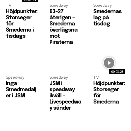
TV
Speedway
Speedway
Höjdpunkter:
63-27
Smedernas
Storseger
återigen –
lag på
för
Smederna
tisdag
Smederna i
överlägsna
tisdags
mot
Piraterna
00:03:23
Speedway
Speedway
TV
Inga
JSM i
Höjdpunkter:
Smedmedalj
speedway
Storseger
er i JSM
ikväll –
för
Livespeedwa
Smederna
y sänder