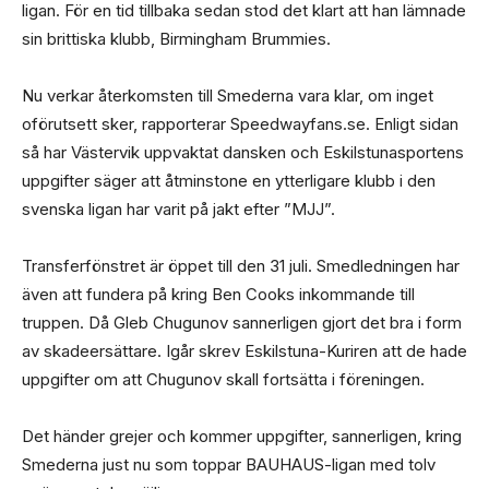
ligan. För en tid tillbaka sedan stod det klart att han lämnade
sin brittiska klubb, Birmingham Brummies.
Nu verkar återkomsten till Smederna vara klar, om inget
oförutsett sker, rapporterar Speedwayfans.se. Enligt sidan
så har Västervik uppvaktat dansken och Eskilstunasportens
uppgifter säger att åtminstone en ytterligare klubb i den
svenska ligan har varit på jakt efter ”MJJ”.
Transferfönstret är öppet till den 31 juli. Smedledningen har
även att fundera på kring Ben Cooks inkommande till
truppen. Då Gleb Chugunov sannerligen gjort det bra i form
av skadeersättare. Igår skrev Eskilstuna-Kuriren att de hade
uppgifter om att Chugunov skall fortsätta i föreningen.
Det händer grejer och kommer uppgifter, sannerligen, kring
Smederna just nu som toppar BAUHAUS-ligan med tolv