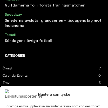
Guifdamerna föll i första träningsmatchen
Speedway
Smederna avslutar grundserien – tisdagens lag mot
Indianerna
Fotboll
Söndagens övriga fotboll
KATEGORIER
Övrigt
7
CalendarEvents
0
Trav
5
TV
180
Hantera samtycke
Samhällsprojekt
2
Speedway
220
För att ge en bra upplevelse använder vi teknik som cookies för att