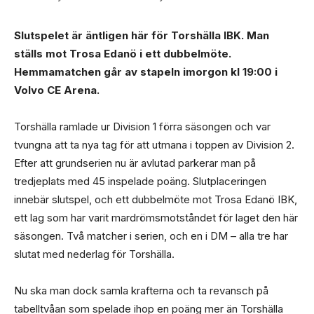
Slutspelet är äntligen här för Torshälla IBK. Man
ställs mot Trosa Edanö i ett dubbelmöte.
Hemmamatchen går av stapeln imorgon kl 19:00 i
Volvo CE Arena.
Torshälla ramlade ur Division 1 förra säsongen och var
tvungna att ta nya tag för att utmana i toppen av Division 2.
Efter att grundserien nu är avlutad parkerar man på
tredjeplats med 45 inspelade poäng. Slutplaceringen
innebär slutspel, och ett dubbelmöte mot Trosa Edanö IBK,
ett lag som har varit mardrömsmotståndet för laget den här
säsongen. Två matcher i serien, och en i DM – alla tre har
slutat med nederlag för Torshälla.
Nu ska man dock samla krafterna och ta revansch på
tabelltvåan som spelade ihop en poäng mer än Torshälla