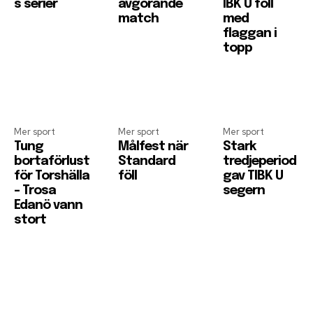
s serier
avgörande
IBK U föll
match
med
flaggan i
topp
Mer sport
Mer sport
Mer sport
Tung
Målfest när
Stark
bortaförlust
Standard
tredjeperiod
för Torshälla
föll
gav TIBK U
– Trosa
segern
Edanö vann
stort