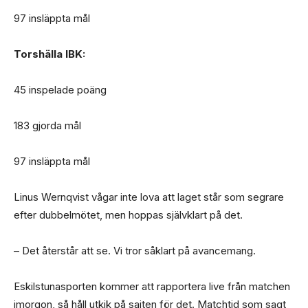
97 insläppta mål
Torshälla IBK:
45 inspelade poäng
183 gjorda mål
97 insläppta mål
Linus Wernqvist vågar inte lova att laget står som segrare
efter dubbelmötet, men hoppas självklart på det.
– Det återstår att se. Vi tror såklart på avancemang.
Eskilstunasporten kommer att rapportera live från matchen
imorgon, så håll utkik på sajten för det. Matchtid som sagt