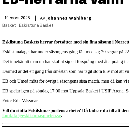
EB-herrarna vann 
Av
Johannes Wahlberg
19 mars 2025
Basket
Eskilstuna Basket
Eskilstuna Baskets herrar fortsätter med sin fina säsong i Norre
Eskilstunalaget har under säsongens gång fått med sig 20 segrar på 2
Det innebär att man nu har skaffat sig ett försprång med åtta poäng i 
Därmed är det ett gäng från sméstan som har tagit stora kliv mot att v
EB och Umeå möts för övrigt i säsongens sista match, men då kan vi nog
EB spelar igen på söndag 17.00 mot Uppsala Basket i USIF Arena. 
Foto: Erik Vässmar
Vill du stötta Eskilstunasportens arbete? Då bidrar du till att de
kontakt@eskilstunasporten.se
.