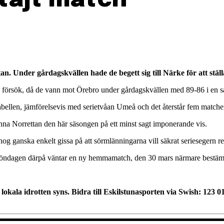
tajt match
ttan. Under gårdagskvällen hade de begett sig till Närke för att st
2 försök, då de vann mot Örebro under gårdagskvällen med 89-86 i en sa
tabellen, jämförelsevis med serietvåan Umeå och det återstår fem matcher
inna Norrettan den här säsongen på ett minst sagt imponerande vis.
 ganska enkelt gissa på att sörmlänningarna vill säkrat seriesegern red
Söndagen därpå väntar en ny hemmamatch, den 30 mars närmare bestäm
n lokala idrotten syns. Bidra till Eskilstunasporten via Swish: 123 