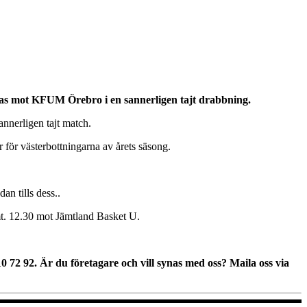
ällas mot KFUM Örebro i en sannerligen tajt drabbning.
nnerligen tajt match.
 för västerbottningarna av årets säsong.
an tills dess..
t. 12.30 mot Jämtland Basket U.
010 72 92. Är du företagare och vill synas med oss? Maila oss via