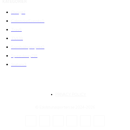
KATEGORIER
Övrigt
7
CalendarEvents
0
Trav
5
TV
178
Samhällsprojekt
2
Speedway
218
Slalom
3
PRIVACY POLICY
© Eskilstunasporten.se 2024-2026