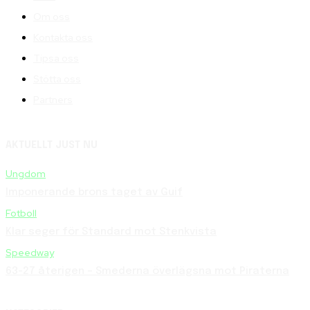
Om oss
Kontakta oss
Tipsa oss
Stötta oss
Partners
AKTUELLT JUST NU
Ungdom
Imponerande brons taget av Guif
Fotboll
Klar seger för Standard mot Stenkvista
Speedway
63-27 återigen – Smederna överlägsna mot Piraterna