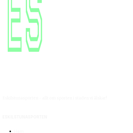
Eskilstunasporten - allt om sporten i staden vi älskar!
ESKILSTUNASPORTEN
Hem