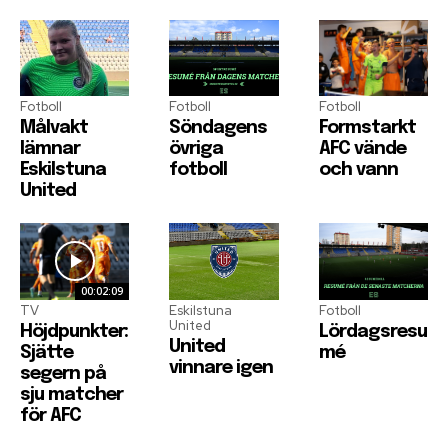
Fotboll
Fotboll
Fotboll
Målvakt
Söndagens
Formstarkt
lämnar
övriga
AFC vände
Eskilstuna
fotboll
och vann
United
00:02:09
TV
Eskilstuna
Fotboll
United
Höjdpunkter:
Lördagsresu
United
Sjätte
mé
vinnare igen
segern på
sju matcher
för AFC