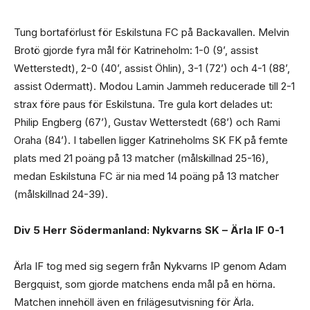
Tung bortaförlust för Eskilstuna FC på Backavallen. Melvin
Brotö gjorde fyra mål för Katrineholm: 1-0 (9’, assist
Wetterstedt), 2-0 (40’, assist Öhlin), 3-1 (72’) och 4-1 (88’,
assist Odermatt). Modou Lamin Jammeh reducerade till 2-1
strax före paus för Eskilstuna. Tre gula kort delades ut:
Philip Engberg (67’), Gustav Wetterstedt (68’) och Rami
Oraha (84’). I tabellen ligger Katrineholms SK FK på femte
plats med 21 poäng på 13 matcher (målskillnad 25-16),
medan Eskilstuna FC är nia med 14 poäng på 13 matcher
(målskillnad 24-39).
Div 5 Herr Södermanland: Nykvarns SK – Ärla IF 0-1
Ärla IF tog med sig segern från Nykvarns IP genom Adam
Bergquist, som gjorde matchens enda mål på en hörna.
Matchen innehöll även en frilägesutvisning för Ärla.