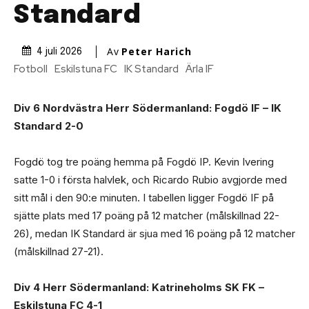
Standard
Av
Peter Harich
4 juli 2026
Fotboll
Eskilstuna FC
IK Standard
Ärla IF
Div 6 Nordvästra Herr Södermanland: Fogdö IF – IK
Standard 2-0
Fogdö tog tre poäng hemma på Fogdö IP. Kevin Ivering
satte 1-0 i första halvlek, och Ricardo Rubio avgjorde med
sitt mål i den 90:e minuten. I tabellen ligger Fogdö IF på
sjätte plats med 17 poäng på 12 matcher (målskillnad 22-
26), medan IK Standard är sjua med 16 poäng på 12 matcher
(målskillnad 27-21).
Div 4 Herr Södermanland: Katrineholms SK FK –
Eskilstuna FC 4-1