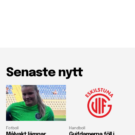
Senaste nytt
Fotboll
Handboll
Målvakt lämnar
Guifdamerna föll i