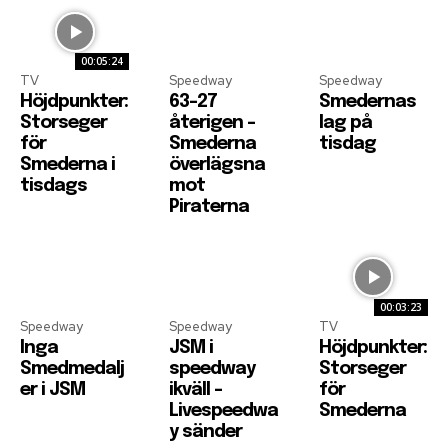
00:05:24
TV
Speedway
Speedway
Höjdpunkter:
63-27
Smedernas
Storseger
återigen –
lag på
för
Smederna
tisdag
Smederna i
överlägsna
tisdags
mot
Piraterna
00:03:23
Speedway
Speedway
TV
Inga
JSM i
Höjdpunkter:
Smedmedalj
speedway
Storseger
er i JSM
ikväll –
för
Livespeedwa
Smederna
y sänder