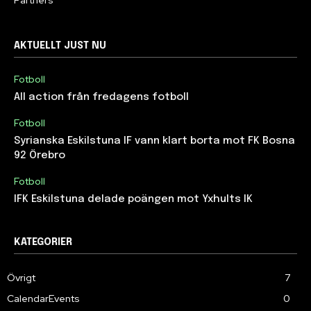
Partners
AKTUELLT JUST NU
Fotboll
All action från fredagens fotboll
Fotboll
Syrianska Eskilstuna IF vann klart borta mot FK Bosna
92 Örebro
Fotboll
IFK Eskilstuna delade poängen mot Yxhults IK
KATEGORIER
Övrigt
7
CalendarEvents
0