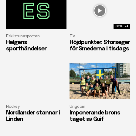
00:05:24
Eskilstunasporten
TV
Helgens
Höjdpunkter: Storseger
sporthändelser
för Smederna i tisdags
Hockey
Ungdom
Nordlander stannar i
Imponerande brons
Linden
taget av Guif