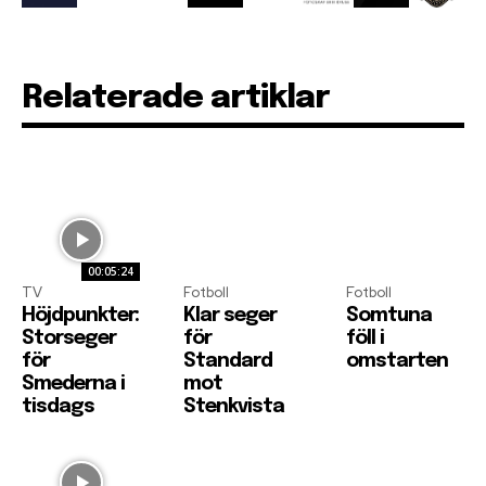
Relaterade artiklar
00:05:24
TV
Fotboll
Fotboll
Höjdpunkter:
Klar seger
Somtuna
Storseger
för
föll i
för
Standard
omstarten
Smederna i
mot
tisdags
Stenkvista