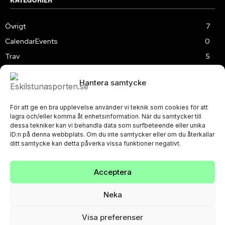
KATEGORIER
Övrigt
7
CalendarEvents
0
Trav
5
TV
179
Hantera samtycke
Samhällsprojekt
2
Speedway
219
För att ge en bra upplevelse använder vi teknik som cookies för att
Slalom
3
lagra och/eller komma åt enhetsinformation. När du samtycker till
dessa tekniker kan vi behandla data som surfbeteende eller unika
ID:n på denna webbplats. Om du inte samtycker eller om du återkallar
ditt samtycke kan detta påverka vissa funktioner negativt.
Acceptera
PRIVACY POLICY
© Eskilstunasporten.se 2024-2026
Neka
Visa preferenser