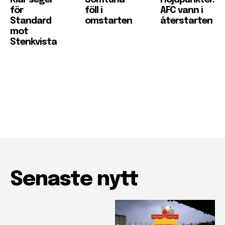
för
föll i
AFC vann i
Standard
omstarten
återstarten
mot
Stenkvista
Senaste nytt