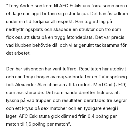
”Tony Andersson kom till AFC Eskilstuna förra sommaren i
ett läge när laget befann sig i stor knipa. Det han åstadkom
under sin tid förtjänar all respekt. Han tog ett lag på
nedflyttningsplats och skapade en struktur och tro som
fick oss att sluta på en trygg åttondeplats. Det var precis
vad klubben behövde då, och vi är genuint tacksamma för
det arbetet.
Den här säsongen har varit tuffare. Resultaten har uteblivit
och när Tony i början av maj var borta för en TV-inspelning
fick Alexander Alan chansen att ta rodret. Med Carl (U-19)
som assisterande. Det som hände därefter fick oss att
lyssna på vad truppen och resultaten berättade: tre segrar
och ett kryss på sex matcher och en tydligare energi i
laget. AFC Eskilstuna gick därmed från 0,4 poäng per
match till 1,6 poäng per match”.