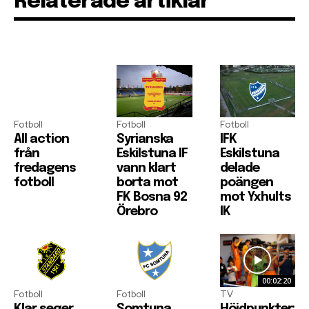
Relaterade artiklar
Fotboll
Fotboll
Fotboll
All action
Syrianska
IFK
från
Eskilstuna IF
Eskilstuna
fredagens
vann klart
delade
fotboll
borta mot
poängen
FK Bosna 92
mot Yxhults
Örebro
IK
00:02:20
Fotboll
Fotboll
TV
Klar seger
Somtuna
Höjdpunkter: