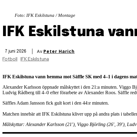
Foto: IFK Eskilstuna / Montage
IFK Eskilstuna va
Av
Peter Harich
7 juni 2026
Fotboll
IFK Eskilstuna
IFK Eskilstuna vann hemma mot Säffle SK med 4–1 i dagens mat
Alexander Karlsson öppnade målskyttet i den 21:a minuten. Viggo Björl
Ludvig Rådberg till 4–0 efter förarbete av Alexander Roos. Säffle re
Säffles Adam Jansson fick gult kort i den 44:e minuten.
Matchen innebär att IFK Eskilstuna kliver upp på andra plats i tabe
Målskyttar: Alexander Karlsson (21′), Viggo Björling (26′, 39′), Lud