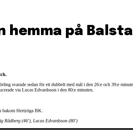
nn hemma på Balsta
ch.
ing svarade sedan för ett dubbelt med mål i den 26:e och 39:e minuten, 
ducerade via Lucas Edvardsson i den 80:e minuten.
llen bakom Hertzöga BK.
vig Rådberg (46′), Lucas Edvardsson (80′)