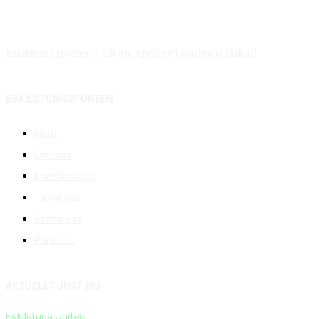
Eskilstunasporten - allt om sporten i staden vi älskar!
ESKILSTUNASPORTEN
Hem
Om oss
Kontakta oss
Tipsa oss
Stötta oss
Partners
AKTUELLT JUST NU
Eskilstuna United