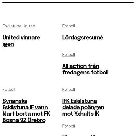
Eskilstuna United
Fotboll
United vinnare
Lördagsresumé
igen
Fotboll
All action från
fredagens fotboll
Fotboll
Fotboll
Syrianska
IFK Eskilstuna
Eskilstuna IF vann
delade poängen
klart borta mot FK
mot Yxhults IK
Bosna 92 Örebro
Fotboll