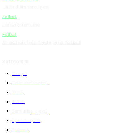
United vinnare igen
Fotboll
Lördagsresumé
Fotboll
All action från fredagens fotboll
KATEGORIER
Övrigt
7
CalendarEvents
0
Trav
5
TV
179
Samhällsprojekt
2
Speedway
219
Slalom
3