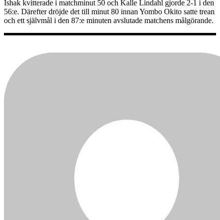
Ishak kvitterade i matchminut 50 och Kalle Lindahl gjorde 2-1 i den
56:e. Därefter dröjde det till minut 80 innan Yombo Okito satte trean
och ett självmål i den 87:e minuten avslutade matchens målgörande.