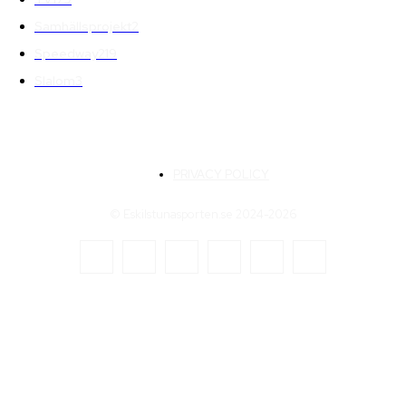
Samhällsprojekt
2
Speedway
219
Slalom
3
PRIVACY POLICY
© Eskilstunasporten.se 2024-2026