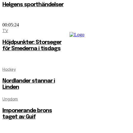
Helgens sporthändelser
00:05:24
TV
Höjdpunkter: Storseger
för Smederna i tisdags
Hockey
Nordlander stannar i
Linden
Ungdom
Imponerande brons
taget av Guif