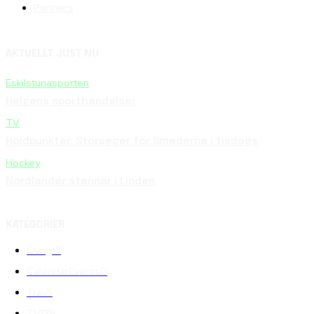
Partners
AKTUELLT JUST NU
Eskilstunasporten
Helgens sporthändelser
TV
Höjdpunkter: Storseger för Smederna i tisdags
Hockey
Nordlander stannar i Linden
KATEGORIER
Övrigt
7
CalendarEvents
0
Trav
5
TV
179