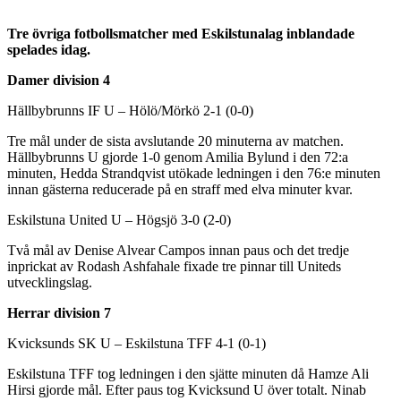
Tre övriga fotbollsmatcher med Eskilstunalag inblandade
spelades idag.
Damer division 4
Hällbybrunns IF U – Hölö/Mörkö 2-1 (0-0)
Tre mål under de sista avslutande 20 minuterna av matchen.
Hällbybrunns U gjorde 1-0 genom Amilia Bylund i den 72:a
minuten, Hedda Strandqvist utökade ledningen i den 76:e minuten
innan gästerna reducerade på en straff med elva minuter kvar.
Eskilstuna United U – Högsjö 3-0 (2-0)
Två mål av Denise Alvear Campos innan paus och det tredje
inprickat av Rodash Ashfahale fixade tre pinnar till Uniteds
utvecklingslag.
Herrar division 7
Kvicksunds SK U – Eskilstuna TFF 4-1 (0-1)
Eskilstuna TFF tog ledningen i den sjätte minuten då Hamze Ali
Hirsi gjorde mål. Efter paus tog Kvicksund U över totalt. Ninab