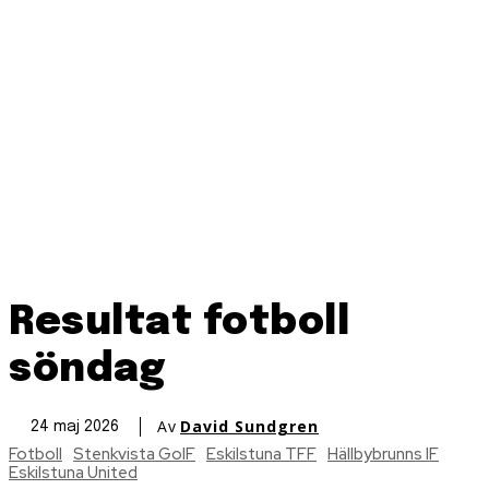
Resultat fotboll
söndag
Av
David Sundgren
24 maj 2026
Fotboll
Stenkvista GoIF
Eskilstuna TFF
Hällbybrunns IF
Eskilstuna United