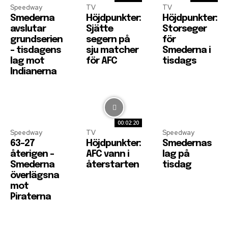
Speedway
TV
TV
Smederna
Höjdpunkter:
Höjdpunkter:
avslutar
Sjätte
Storseger
grundserien
segern på
för
– tisdagens
sju matcher
Smederna i
lag mot
för AFC
tisdags
Indianerna
00:02:20
Speedway
TV
Speedway
63-27
Höjdpunkter:
Smedernas
återigen –
AFC vann i
lag på
Smederna
återstarten
tisdag
överlägsna
mot
Piraterna