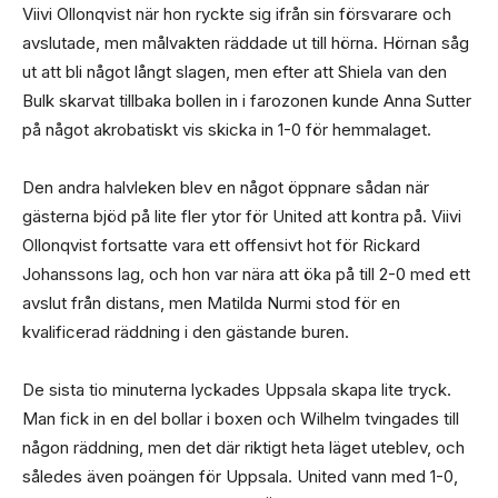
Viivi Ollonqvist när hon ryckte sig ifrån sin försvarare och
avslutade, men målvakten räddade ut till hörna. Hörnan såg
ut att bli något långt slagen, men efter att Shiela van den
Bulk skarvat tillbaka bollen in i farozonen kunde Anna Sutter
på något akrobatiskt vis skicka in 1-0 för hemmalaget.
Den andra halvleken blev en något öppnare sådan när
gästerna bjöd på lite fler ytor för United att kontra på. Viivi
Ollonqvist fortsatte vara ett offensivt hot för Rickard
Johanssons lag, och hon var nära att öka på till 2-0 med ett
avslut från distans, men Matilda Nurmi stod för en
kvalificerad räddning i den gästande buren.
De sista tio minuterna lyckades Uppsala skapa lite tryck.
Man fick in en del bollar i boxen och Wilhelm tvingades till
någon räddning, men det där riktigt heta läget uteblev, och
således även poängen för Uppsala. United vann med 1-0,