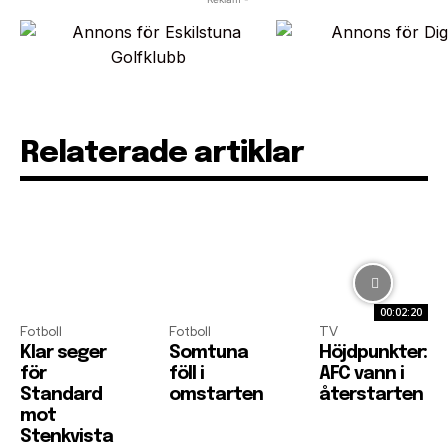
Relaterade artiklar
00:02:20
Fotboll
Fotboll
TV
Klar seger
Somtuna
Höjdpunkter:
för
föll i
AFC vann i
Standard
omstarten
återstarten
mot
Stenkvista