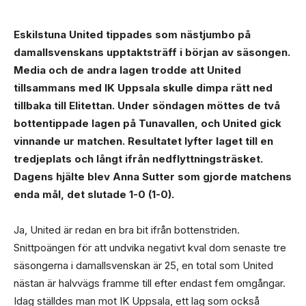
Eskilstuna United tippades som nästjumbo på
damallsvenskans upptaktsträff i början av säsongen.
Media och de andra lagen trodde att United
tillsammans med IK Uppsala skulle dimpa rätt ned
tillbaka till Elitettan. Under söndagen möttes de två
bottentippade lagen på Tunavallen, och United gick
vinnande ur matchen. Resultatet lyfter laget till en
tredjeplats och långt ifrån nedflyttningsträsket.
Dagens hjälte blev Anna Sutter som gjorde matchens
enda mål, det slutade 1-0 (1-0).
Ja, United är redan en bra bit ifrån bottenstriden.
Snittpoängen för att undvika negativt kval dom senaste tre
säsongerna i damallsvenskan är 25, en total som United
nästan är halvvägs framme till efter endast fem omgångar.
Idag ställdes man mot IK Uppsala, ett lag som också