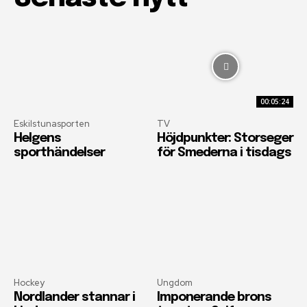
00:05:24
Eskilstunasporten
TV
Helgens
Höjdpunkter: Storseger
sporthändelser
för Smederna i tisdags
Hockey
Ungdom
Nordlander stannar i
Imponerande brons