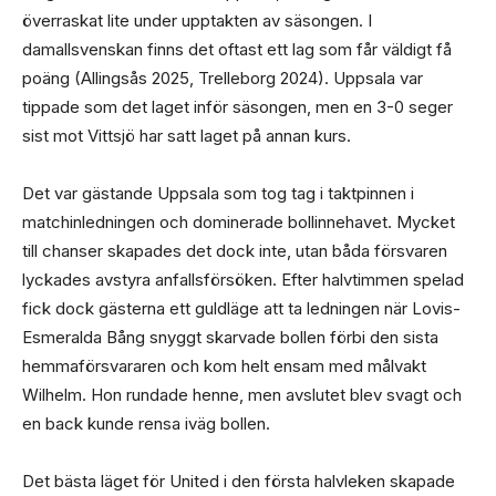
överraskat lite under upptakten av säsongen. I
damallsvenskan finns det oftast ett lag som får väldigt få
poäng (Allingsås 2025, Trelleborg 2024). Uppsala var
tippade som det laget inför säsongen, men en 3-0 seger
sist mot Vittsjö har satt laget på annan kurs.
Det var gästande Uppsala som tog tag i taktpinnen i
matchinledningen och dominerade bollinnehavet. Mycket
till chanser skapades det dock inte, utan båda försvaren
lyckades avstyra anfallsförsöken. Efter halvtimmen spelad
fick dock gästerna ett guldläge att ta ledningen när Lovis-
Esmeralda Bång snyggt skarvade bollen förbi den sista
hemmaförsvararen och kom helt ensam med målvakt
Wilhelm. Hon rundade henne, men avslutet blev svagt och
en back kunde rensa iväg bollen.
Det bästa läget för United i den första halvleken skapade