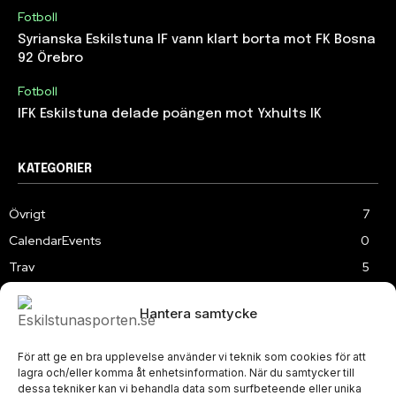
Fotboll
Syrianska Eskilstuna IF vann klart borta mot FK Bosna
92 Örebro
Fotboll
IFK Eskilstuna delade poängen mot Yxhults IK
KATEGORIER
Övrigt
7
CalendarEvents
0
Trav
5
TV
179
Hantera samtycke
Samhällsprojekt
2
Speedway
219
För att ge en bra upplevelse använder vi teknik som cookies för att
Slalom
3
lagra och/eller komma åt enhetsinformation. När du samtycker till
dessa tekniker kan vi behandla data som surfbeteende eller unika