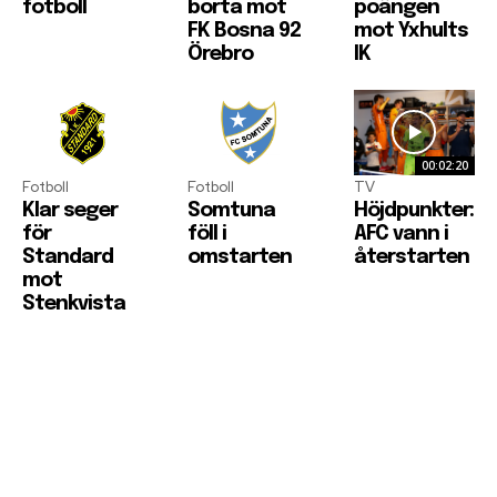
fotboll
borta mot
poängen
FK Bosna 92
mot Yxhults
Örebro
IK
00:02:20
Fotboll
Fotboll
TV
Klar seger
Somtuna
Höjdpunkter:
för
föll i
AFC vann i
Standard
omstarten
återstarten
mot
Stenkvista