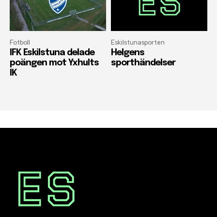
Fotboll
Eskilstunasporten
IFK Eskilstuna delade
Helgens
poängen mot Yxhults
sporthändelser
IK