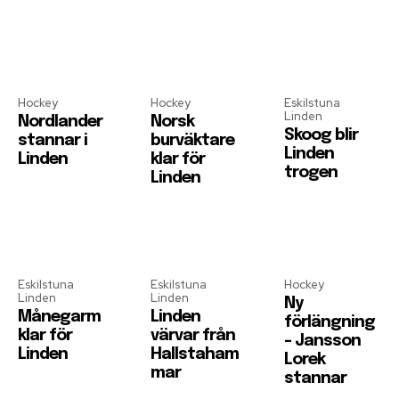
Hockey
Hockey
Eskilstuna
Linden
Nordlander
Norsk
Skoog blir
stannar i
burväktare
Linden
Linden
klar för
trogen
Linden
Eskilstuna
Eskilstuna
Hockey
Linden
Linden
Ny
Månegarm
Linden
förlängning
klar för
värvar från
– Jansson
Linden
Hallstaham
Lorek
mar
stannar