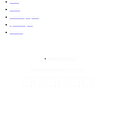
Trav
5
TV
179
Samhällsprojekt
2
Speedway
219
Slalom
3
PRIVACY POLICY
© Eskilstunasporten.se 2024-2026