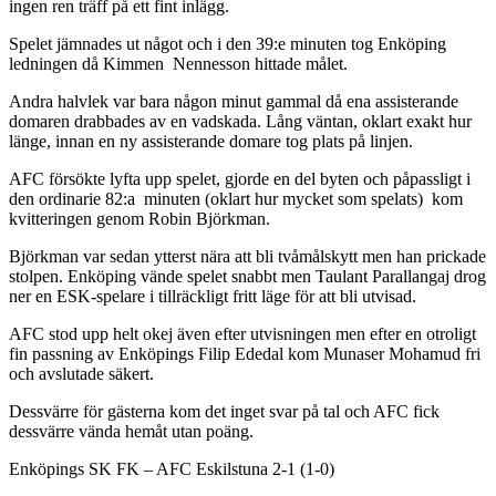
ingen ren träff på ett fint inlägg.
Spelet jämnades ut något och i den 39:e minuten tog Enköping
ledningen då Kimmen Nennesson hittade målet.
Andra halvlek var bara någon minut gammal då ena assisterande
domaren drabbades av en vadskada. Lång väntan, oklart exakt hur
länge, innan en ny assisterande domare tog plats på linjen.
AFC försökte lyfta upp spelet, gjorde en del byten och påpassligt i
den ordinarie 82:a minuten (oklart hur mycket som spelats) kom
kvitteringen genom Robin Björkman.
Björkman var sedan ytterst nära att bli tvåmålskytt men han prickade
stolpen. Enköping vände spelet snabbt men Taulant Parallangaj drog
ner en ESK-spelare i tillräckligt fritt läge för att bli utvisad.
AFC stod upp helt okej även efter utvisningen men efter en otroligt
fin passning av Enköpings Filip Ededal kom Munaser Mohamud fri
och avslutade säkert.
Dessvärre för gästerna kom det inget svar på tal och AFC fick
dessvärre vända hemåt utan poäng.
Enköpings SK FK – AFC Eskilstuna 2-1 (1-0)