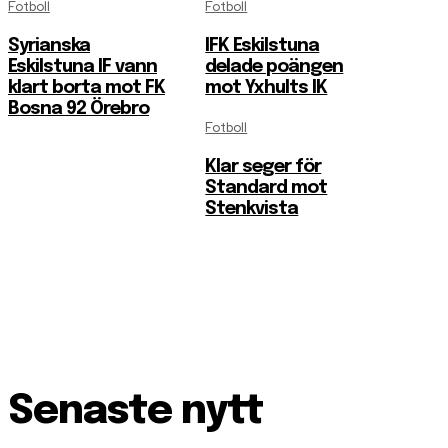
Fotboll
Fotboll
Syrianska
IFK Eskilstuna
Eskilstuna IF vann
delade poängen
klart borta mot FK
mot Yxhults IK
Bosna 92 Örebro
Fotboll
Klar seger för
Standard mot
Stenkvista
Senaste nytt