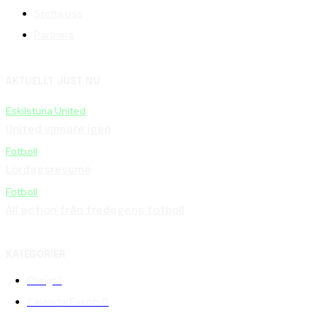
Stötta oss
Partners
AKTUELLT JUST NU
Eskilstuna United
United vinnare igen
Fotboll
Lördagsresumé
Fotboll
All action från fredagens fotboll
KATEGORIER
Övrigt
7
CalendarEvents
0