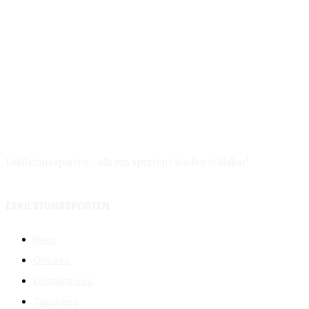
Eskilstunasporten - allt om sporten i staden vi älskar!
ESKILSTUNASPORTEN
Hem
Om oss
Kontakta oss
Tipsa oss