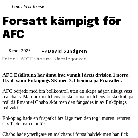
Foto: Erik Kruse
Forsatt kämpigt för
AFC
Av
David Sundgren
8 maj 2026
Fotboll
AFC Eskilstuna
Uncategorized
AFC Eskilstuna har ännu inte vunnit i årets division 1 norra.
Ikväll vann Enköpings SK med 2-1 hemma på Enavallen.
AFC började med bra bollkontroll utan att skapa någon riktigt vass
målchans. Man fick matchens första hörna, matchens första skott på
mål då Emanuel Chabo sköt men den fångades in av Enköpings
målvakt.
Enköping hade en frispark i bra läge men den tog i muren, returen
skyfflade man utanför.
Chabo hade ytterligare en målchans i första halvlek men han fick