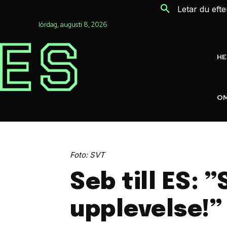
Letar du eft
lördag, augusti 8, 2026
H
OM
Foto: SVT
Seb till ES: 
upplevelse!”