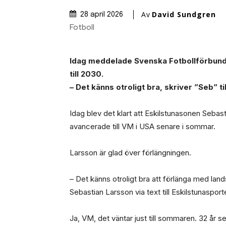
Av
David Sundgren
28 april 2026
Fotboll
Idag meddelade Svenska Fotbollförbunde
till 2030.
– Det känns otroligt bra, skriver ”Seb” ti
Idag blev det klart att Eskilstunasonen Sebas
avancerade till VM i USA senare i sommar.
Larsson är glad över förlängningen.
– Det känns otroligt bra att förlänga med lan
Sebastian Larsson via text till Eskilstunasport
Ja, VM, det väntar just till sommaren. 32 år s