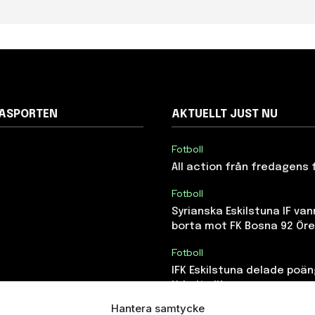
NASPORTEN
AKTUELLT JUST NU
Fotboll
All action från fredagens 
Fotboll
Syrianska Eskilstuna IF van
borta mot FK Bosna 92 Ör
Fotboll
IFK Eskilstuna delade poä
Yxhults IK
Hantera samtycke