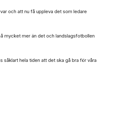
t var och att nu få uppleva det som ledare
n så mycket mer än det och landslagsfotbollen
as såklart hela tiden att det ska gå bra för våra