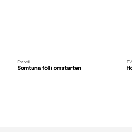
Fotboll
TV
Somtuna föll i omstarten
Hö