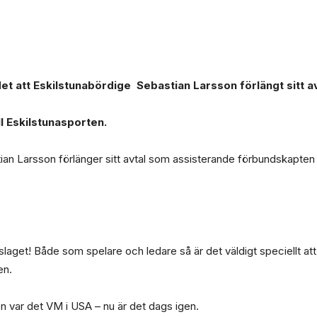
t att Eskilstunabördige Sebastian Larsson förlängt sitt 
ll Eskilstunasporten.
tian Larsson förlänger sitt avtal som assisterande förbundskapten 
dslaget! Både som spelare och ledare så är det väldigt speciellt a
en.
en var det VM i USA – nu är det dags igen.