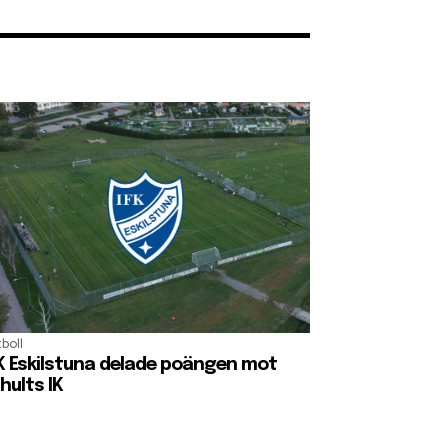
boll
K Eskilstuna delade poängen mot
hults IK