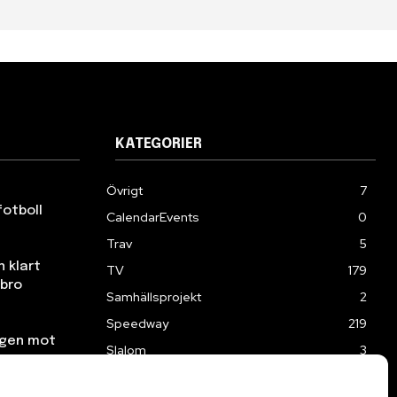
KATEGORIER
Övrigt
7
fotboll
CalendarEvents
0
Trav
5
n klart
TV
179
ebro
Samhällsprojekt
2
Speedway
219
ngen mot
Slalom
3