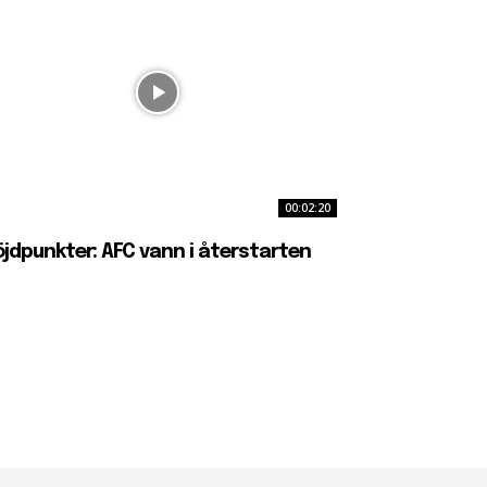
00:02:20
jdpunkter: AFC vann i återstarten