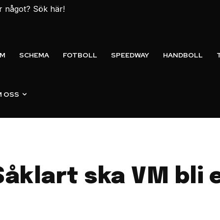
er något? Sök här!
EM
SCHEMA
FOTBOLL
SPEEDWAY
HANDBOLL
 OSS
”Såklart ska VM bli 