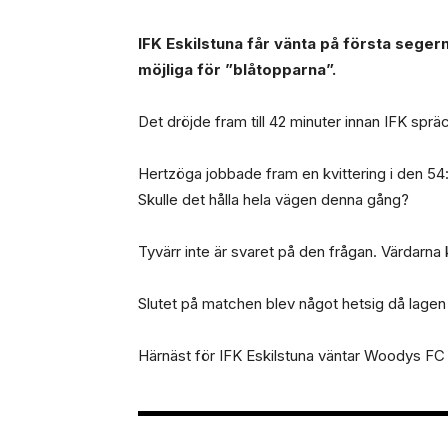
IFK Eskilstuna får vänta på första seger
möjliga för ”blåtopparna”.
Det dröjde fram till 42 minuter innan IFK spr
Hertzöga jobbade fram en kvittering i den 54
Skulle det hålla hela vägen denna gång?
Tyvärr inte är svaret på den frågan. Värdarna 
Slutet på matchen blev något hetsig då lagen f
Härnäst för IFK Eskilstuna väntar Woodys FC 