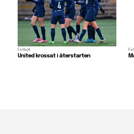
Fotboll
Fot
United krossat i återstarten
Må