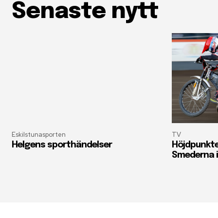
Senaste nytt
Eskilstunasporten
TV
Helgens sporthändelser
Höjdpunkte
Smederna i