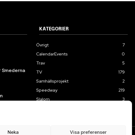
KATEGORIER
Övrigt
7
CalendarEvents
0
Trav
5
ör Smederna
TV
179
Samhällsprojekt
2
Speedway
219
en
Slalom
3
Neka
Visa preferenser