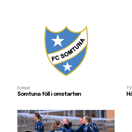
Fotboll
TV
Somtuna föll i omstarten
Hö