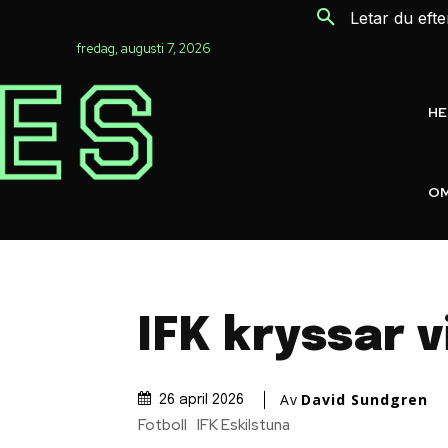
Letar du eft
fredag, augusti 7, 2026
H
OM
IFK kryssar v
Av
David Sundgren
26 april 2026
Fotboll
IFK Eskilstuna