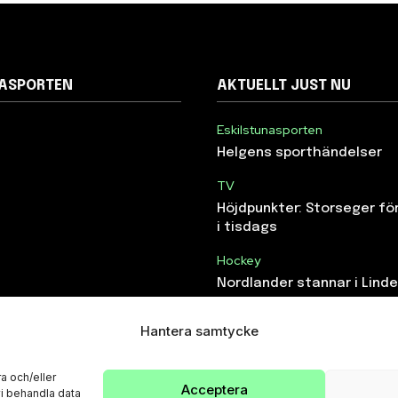
NASPORTEN
AKTUELLT JUST NU
Eskilstunasporten
Helgens sporthändelser
TV
Höjdpunkter: Storseger f
i tisdags
Hockey
Nordlander stannar i Lind
Hantera samtycke
a och/eller
Acceptera
vi behandla data