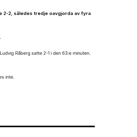
e 2-2, således tredje oavgjorda av fyra
.
Ludvig Råberg satte 2-1 i den 63:e minuten.
es inte.