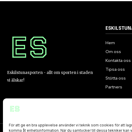
ESKILSTU
Hem
Om oss
Kontakta oss
Tipsa oss
Eskilstunasporten - allt om sporten i staden
Stötta oss
vi älskar!
Partners
För att ge en bra upplevelse använder vi teknik som cookies för att lagr
komma åt enhetsinformation. När du samtycker till dessa tekniker kan 