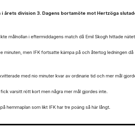
n i årets division 3. Dagens bortamöte mot Hertzöga slutad
äckte målnollan i eftermiddagens match då Emil Skogh hittade nätet
:e minuten, men IFK fortsatte kämpa på och återtog ledningen då 
kvitterade med nio minuter kvar av ordinarie tid och mer mål gjord
ick varsitt rött kort men några mer mål gjordes inte.
på hemmaplan som likt IFK har tre poäng så här långt.