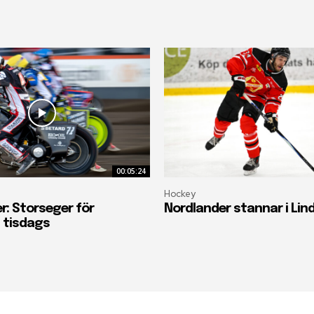
00:05:24
Hockey
r: Storseger för
Nordlander stannar i Lin
 tisdags