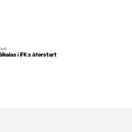
boll
lkalas i IFK:s återstart