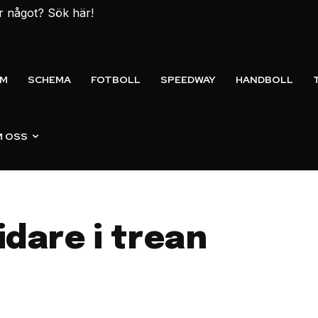
er något? Sök här!
EM
SCHEMA
FOTBOLL
SPEEDWAY
HANDBOLL
 OSS
idare i trean