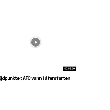
00:02:20
jdpunkter: AFC vann i återstarten