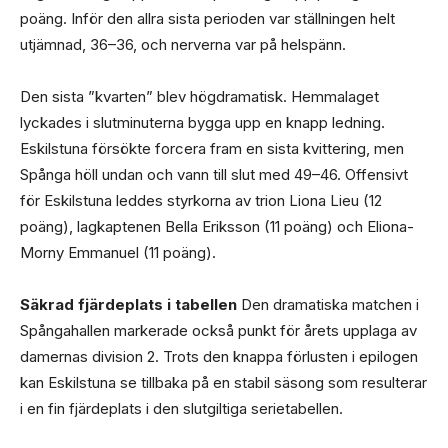
poäng. Inför den allra sista perioden var ställningen helt
utjämnad, 36–36, och nerverna var på helspänn.
Den sista ”kvarten” blev högdramatisk. Hemmalaget
lyckades i slutminuterna bygga upp en knapp ledning.
Eskilstuna försökte forcera fram en sista kvittering, men
Spånga höll undan och vann till slut med 49–46. Offensivt
för Eskilstuna leddes styrkorna av trion Liona Lieu (12
poäng), lagkaptenen Bella Eriksson (11 poäng) och Eliona-
Morny Emmanuel (11 poäng).
Säkrad fjärdeplats i tabellen
Den dramatiska matchen i
Spångahallen markerade också punkt för årets upplaga av
damernas division 2. Trots den knappa förlusten i epilogen
kan Eskilstuna se tillbaka på en stabil säsong som resulterar
i en fin fjärdeplats i den slutgiltiga serietabellen.