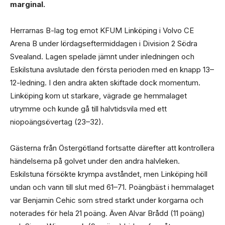
marginal.
Herrarnas B-lag tog emot KFUM Linköping i Volvo CE
Arena B under lördagseftermiddagen i Division 2 Södra
Svealand. Lagen spelade jämnt under inledningen och
Eskilstuna avslutade den första perioden med en knapp 13–
12-ledning. I den andra akten skiftade dock momentum.
Linköping kom ut starkare, vägrade ge hemmalaget
utrymme och kunde gå till halvtidsvila med ett
niopoängsövertag (23–32).
Gästerna från Östergötland fortsatte därefter att kontrollera
händelserna på golvet under den andra halvleken.
Eskilstuna försökte krympa avståndet, men Linköping höll
undan och vann till slut med 61–71. Poängbäst i hemmalaget
var Benjamin Cehic som stred starkt under korgarna och
noterades för hela 21 poäng. Även Alvar Brådd (11 poäng)