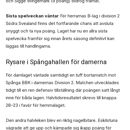
och Sigge Wingemark (9 poäng) bidrog framåt.
Sista spelveckan väntar
För herrarnas B-lag i division 2
Södra Svealand finns det fortfarande chans att avsluta
snyggt och ta nya poäng. Laget har nu en allra sista
spelvecka framför sig innan årets säsong definitivt kan
läggas till handlingarna.
Rysare i Spångahallen för damerna
För damlaget väntade samtidigt en tuff bortamatch mot
Spånga BBK i damernas Division 2. Matchen utvecklades
tidigt till en ren defensiv tillställning där poängen satt långt
inne för båda lagen. Halvtidsresultatet skrevs till knappa
28–23 i favör för hemmalaget.
Den andra halvleken blev en riktig nagelbitare. Eskilstuna
vägrade att ge upp och kämpade sig ikapp poäng för