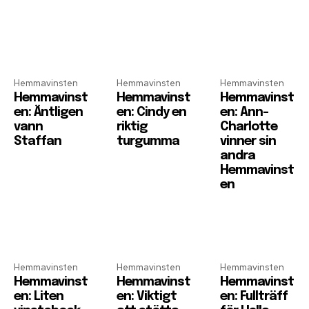
Hemmavinsten
Hemmavinsten
Hemmavinsten
Hemmavinst
Hemmavinst
Hemmavinst
en: Äntligen
en: Cindy en
en: Ann-
vann
riktig
Charlotte
Staffan
turgumma
vinner sin
andra
Hemmavinst
en
Hemmavinsten
Hemmavinsten
Hemmavinsten
Hemmavinst
Hemmavinst
Hemmavinst
en: Liten
en: Viktigt
en: Fullträff