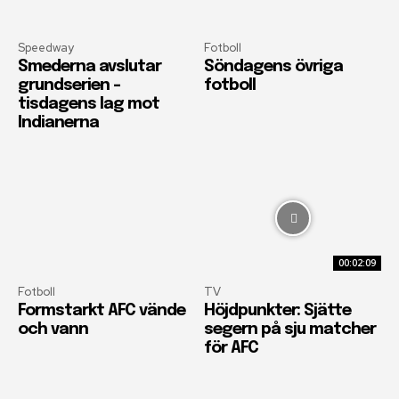
Speedway
Fotboll
Smederna avslutar
Söndagens övriga
grundserien –
fotboll
tisdagens lag mot
Indianerna
00:02:09
Fotboll
TV
Formstarkt AFC vände
Höjdpunkter: Sjätte
och vann
segern på sju matcher
för AFC