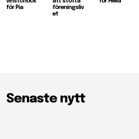
vinstchock
att stötta
för Hella
för Pia
föreningsliv
et
Senaste nytt