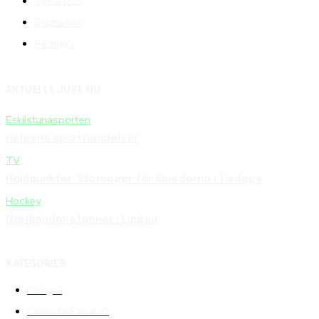
Tipsa oss
Stötta oss
Partners
AKTUELLT JUST NU
Eskilstunasporten
Helgens sporthändelser
TV
Höjdpunkter: Storseger för Smederna i tisdags
Hockey
Nordlander stannar i Linden
KATEGORIER
Övrigt
7
CalendarEvents
0