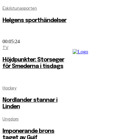
Eskilstunasporten
Helgens sporthändelser
00:05:24
TV
Höjdpunkter: Storseger
för Smederna i tisdags
Hockey
Nordlander stannar i
Linden
Ungdom
Imponerande brons
taget av Guif