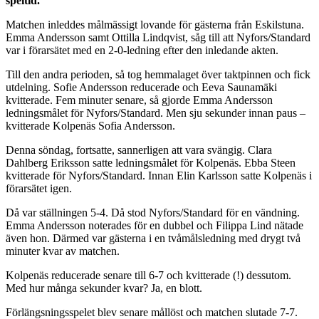
speltid.
Matchen inleddes målmässigt lovande för gästerna från Eskilstuna.
Emma Andersson samt Ottilla Lindqvist, såg till att Nyfors/Standard
var i förarsätet med en 2-0-ledning efter den inledande akten.
Till den andra perioden, så tog hemmalaget över taktpinnen och fick
utdelning. Sofie Andersson reducerade och Eeva Saunamäki
kvitterade. Fem minuter senare, så gjorde Emma Andersson
ledningsmålet för Nyfors/Standard. Men sju sekunder innan paus –
kvitterade Kolpenäs Sofia Andersson.
Denna söndag, fortsatte, sannerligen att vara svängig. Clara
Dahlberg Eriksson satte ledningsmålet för Kolpenäs. Ebba Steen
kvitterade för Nyfors/Standard. Innan Elin Karlsson satte Kolpenäs i
förarsätet igen.
Då var ställningen 5-4. Då stod Nyfors/Standard för en vändning.
Emma Andersson noterades för en dubbel och Filippa Lind nätade
även hon. Därmed var gästerna i en tvåmålsledning med drygt två
minuter kvar av matchen.
Kolpenäs reducerade senare till 6-7 och kvitterade (!) dessutom.
Med hur många sekunder kvar? Ja, en blott.
Förlängsningsspelet blev senare mållöst och matchen slutade 7-7.