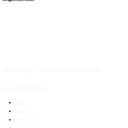
Eskilstunasporten - allt om sporten i staden vi älskar!
ESKILSTUNASPORTEN
Hem
Om oss
Kontakta oss