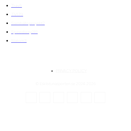
Trav
5
TV
179
Samhällsprojekt
2
Speedway
219
Slalom
3
PRIVACY POLICY
© Eskilstunasporten.se 2024-2026