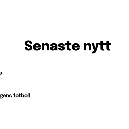
Senaste nytt
s
agens fotboll