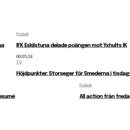
Fotboll
na
IFK Eskilstuna delade poängen mot Yxhults IK
00:05:24
TV
Höjdpunkter: Storseger för Smederna i tisdag
Fotboll
esumé
All action från fred