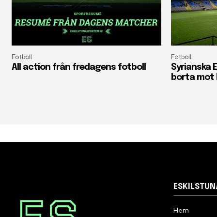
Fotboll
Fotboll
All action från fredagens fotboll
Syrianska E
borta mot 
ESKILSTU
Hem