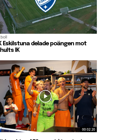
boll
K Eskilstuna delade poängen mot
hults IK
00:02:20