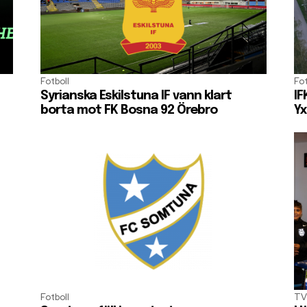
Fotboll
Fot
Syrianska Eskilstuna IF vann klart
IF
borta mot FK Bosna 92 Örebro
Yx
Fotboll
TV