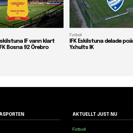
Fotboll
skilstuna IF vann klart
IFK Eskilstuna delade p
FK Bosna 92 Örebro
Yxhults IK
NASPORTEN
AKTUELLT JUST NU
Fotboll