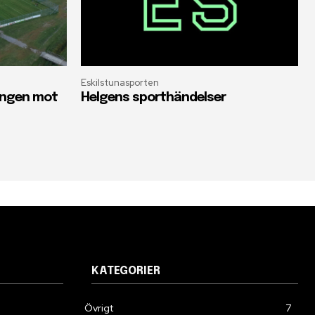
Eskilstunasporten
oängen mot
Helgens sporthändelser
KATEGORIER
Övrigt
7