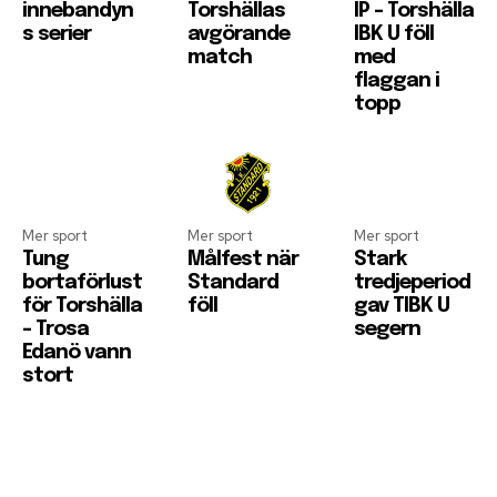
innebandyn
Torshällas
IP – Torshälla
s serier
avgörande
IBK U föll
match
med
flaggan i
topp
Mer sport
Mer sport
Mer sport
Tung
Målfest när
Stark
bortaförlust
Standard
tredjeperiod
för Torshälla
föll
gav TIBK U
– Trosa
segern
Edanö vann
stort