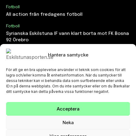
Fotboll
All action från fredagens fotboll
Fotboll
Syrianska Eskilstuna IF vann klart borta mot FK Bosna
92 Örebro
Fotboll
Hantera samtycke
IFK Eskilstuna delade poängen mot Yxhults IK
För att ge en bra upplevelse använder vi teknik som cookies för att
lagra och/eller komma åt enhetsinformation. När du samtycker till
KATEGORIER
dessa tekniker kan vi behandla data som surfbeteende eller unika
ID:n på denna webbplats. Om du inte samtycker eller om du återkallar
ditt samtycke kan detta påverka vissa funktioner negativt.
Övrigt
7
CalendarEvents
0
Acceptera
Trav
5
TV
179
Neka
Samhällsprojekt
2