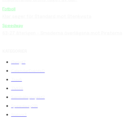
Fotboll
Klar seger för Standard mot Stenkvista
Speedway
63-27 återigen – Smederna överlägsna mot Piraterna
KATEGORIER
Övrigt
7
CalendarEvents
0
Trav
5
TV
178
Samhällsprojekt
2
Speedway
218
Slalom
3