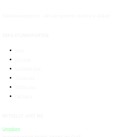
Eskilstunasporten - allt om sporten i staden vi älskar!
ESKILSTUNASPORTEN
Hem
Om oss
Kontakta oss
Tipsa oss
Stötta oss
Partners
AKTUELLT JUST NU
Ungdom
Imponerande brons taget av Guif