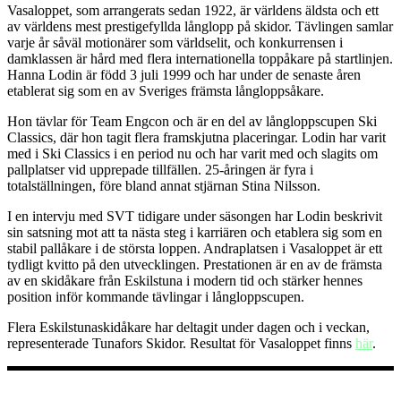
Vasaloppet, som arrangerats sedan 1922, är världens äldsta och ett
av världens mest prestigefyllda långlopp på skidor. Tävlingen samlar
varje år såväl motionärer som världselit, och konkurrensen i
damklassen är hård med flera internationella toppåkare på startlinjen.
Hanna Lodin är född 3 juli 1999 och har under de senaste åren
etablerat sig som en av Sveriges främsta långloppsåkare.
Hon tävlar för Team Engcon och är en del av långloppscupen Ski
Classics, där hon tagit flera framskjutna placeringar. Lodin har varit
med i Ski Classics i en period nu och har varit med och slagits om
pallplatser vid upprepade tillfällen. 25-åringen är fyra i
totalställningen, före bland annat stjärnan Stina Nilsson.
I en intervju med SVT tidigare under säsongen har Lodin beskrivit
sin satsning mot att ta nästa steg i karriären och etablera sig som en
stabil pallåkare i de största loppen. Andraplatsen i Vasaloppet är ett
tydligt kvitto på den utvecklingen. Prestationen är en av de främsta
av en skidåkare från Eskilstuna i modern tid och stärker hennes
position inför kommande tävlingar i långloppscupen.
Flera Eskilstunaskidåkare har deltagit under dagen och i veckan,
representerade Tunafors Skidor. Resultat för Vasaloppet finns
här
.