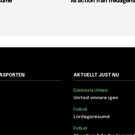
sumé
All action från fredagens
NASPORTEN
AKTUELLT JUST NU
Eskilstuna United
United vinnare igen
Fotboll
Lördagsresumé
Fotboll