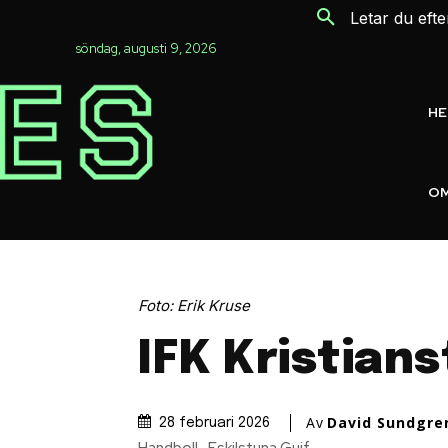
Letar du eft
söndag, augusti 9, 2026
H
OM
Foto: Erik Kruse
IFK Kristian
Av
David Sundgre
28 februari 2026
Handboll
Eskilstuna Guif