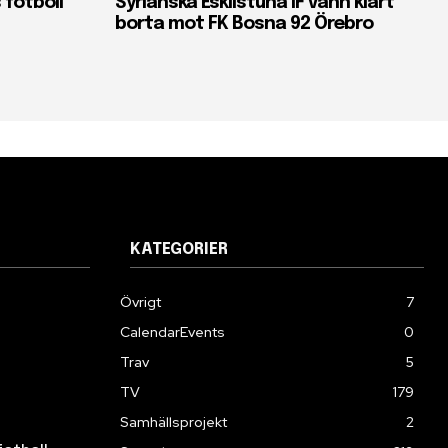
 fotboll
Syrianska Eskilstuna IF vann klart
borta mot FK Bosna 92 Örebro
KATEGORIER
Övrigt
7
CalendarEvents
0
Trav
5
TV
179
Samhällsprojekt
2