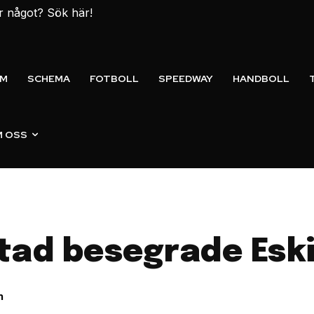
er något? Sök här!
EM
SCHEMA
FOTBOLL
SPEEDWAY
HANDBOLL
 OSS
stad besegrade Eski
n