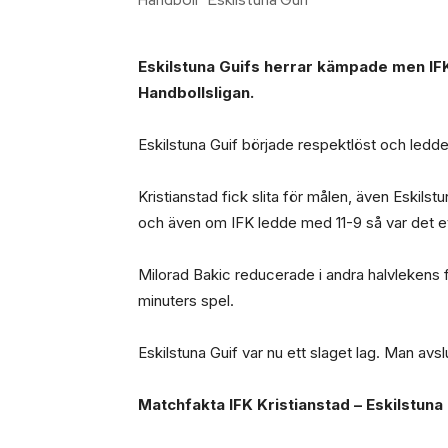
Eskilstuna Guifs herrar kämpade men IFK 
Handbollsligan.
Eskilstuna Guif började respektlöst och ledde 
Kristianstad fick slita för målen, även Eskils
och även om IFK ledde med 11-9 så var det et
Milorad Bakic reducerade i andra halvlekens fö
minuters spel.
Eskilstuna Guif var nu ett slaget lag. Man avs
Matchfakta IFK Kristianstad – Eskilstuna 