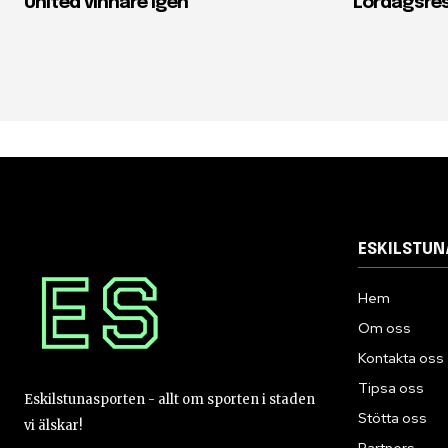
United vinnare igen
Lördagsre
ESKILSTU
Hem
Om oss
Kontakta oss
Tipsa oss
Eskilstunasporten - allt om sporten i staden
Stötta oss
vi älskar!