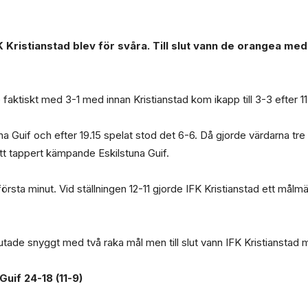
Kristianstad blev för svåra. Till slut vann de orangea med 
faktiskt med 3-1 med innan Kristianstad kom ikapp till 3-3 efter 11
tuna Guif och efter 19.15 spelat stod det 6-6. Då gjorde värdarna tr
t tappert kämpande Eskilstuna Guif.
rsta minut. Vid ställningen 12-11 gjorde IFK Kristianstad ett målmäs
lutade snyggt med två raka mål men till slut vann IFK Kristianstad
Guif 24-18 (11-9)