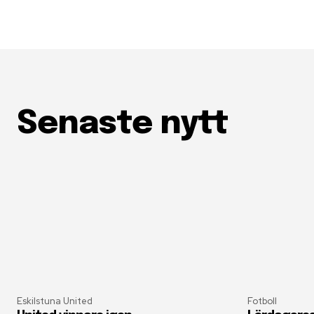
Senaste nytt
Eskilstuna United
Fotboll