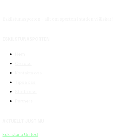
Eskilstunasporten - allt om sporten i staden vi älskar!
ESKILSTUNASPORTEN
Hem
Om oss
Kontakta oss
Tipsa oss
Stötta oss
Partners
AKTUELLT JUST NU
Eskilstuna United