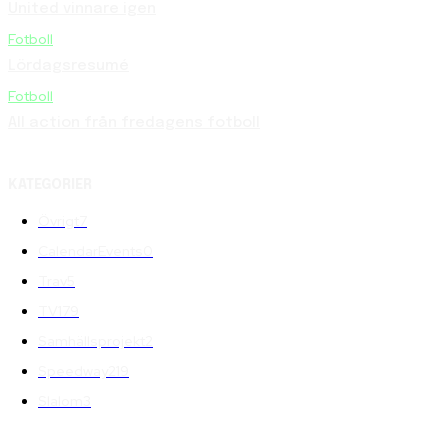
United vinnare igen
Fotboll
Lördagsresumé
Fotboll
All action från fredagens fotboll
KATEGORIER
Övrigt
7
CalendarEvents
0
Trav
5
TV
179
Samhällsprojekt
2
Speedway
219
Slalom
3