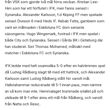
från VSK som gjorde två mål förra veckan. Kristian Lee-
Him som har ett förflutet i IFK, men fanns senast i
Syrianska. Alexander Karlsson, f.d Köping FF men spelade
senast Division 6 med Heds IF. Kebab Fatta, gambiern som
varit en målmaskin i Eskilstuna FC dom senaste
säsongerna. Hugo Wingemark, fostrad i IFK men spelat i
både City och Syrianska. Senast i Gårda BK i Göteborg där
han studerat. Sist Thomas Mohamed, målvakt med
matcher i Eskilstuna FC och Syrianska.
IFK ledde med helt osannolika 5-0 efter en halvtimmes spel
då Ludvig Rådberg slagit till med ett hattrick, och Alexander
Karlsson samt Ludvig Rådberg stått för varsitt mål.
Hallstahammar reducerade till 5-1 innan paus, men närmre
än så kom man inte. Hemmalaget trummade istället på och
utökade till 8-1 efter ännu ett mål från Rådberg, och varsitt
från Natta och Resic.