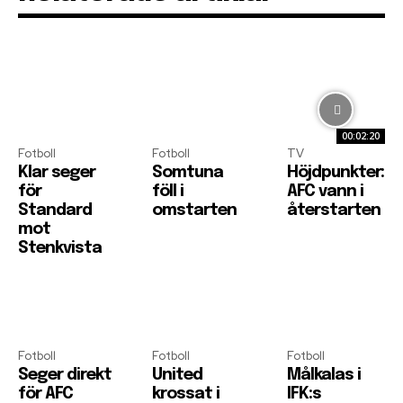
00:02:20
Fotboll
Fotboll
TV
Klar seger
Somtuna
Höjdpunkter:
för
föll i
AFC vann i
Standard
omstarten
återstarten
mot
Stenkvista
Fotboll
Fotboll
Fotboll
Seger direkt
United
Målkalas i
för AFC
krossat i
IFK:s