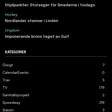
Höjdpunkter: Storseger för Smederna i tisdags
Hockey
Nordlander stannar i Linden
Ungdom
Imponerande brons taget av Guif
KATEGORIER
Övrigt
7
CalendarEvents
0
Trav
5
TV
179
Samhällsprojekt
2
Speedway
219
Slalom
3