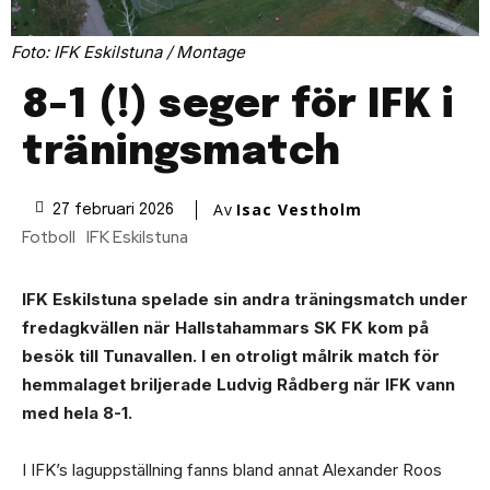
Foto: IFK Eskilstuna / Montage
8-1 (!) seger för IFK i
träningsmatch
Av
Isac Vestholm
27 februari 2026
Fotboll
IFK Eskilstuna
IFK Eskilstuna spelade sin andra träningsmatch under
fredagkvällen när Hallstahammars SK FK kom på
besök till Tunavallen. I en otroligt målrik match för
hemmalaget briljerade Ludvig Rådberg när IFK vann
med hela 8-1.
I IFK’s laguppställning fanns bland annat Alexander Roos