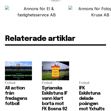
- Reklam -
Relaterade artiklar
Fotboll
Fotboll
Fotboll
All action
Syrianska
IFK
från
Eskilstuna IF
Eskilstuna
fredagens
vann klart
delade
fotboll
borta mot
poängen
FK Bosna 92
mot Yxhults