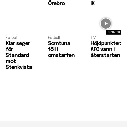
Örebro
IK
00:02:20
Fotboll
Fotboll
TV
Klar seger
Somtuna
Höjdpunkter:
för
föll i
AFC vann i
Standard
omstarten
återstarten
mot
Stenkvista