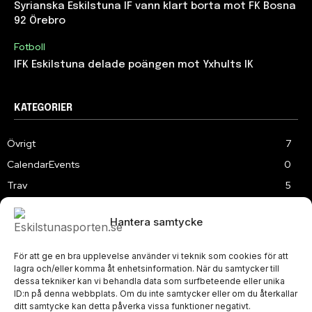
Syrianska Eskilstuna IF vann klart borta mot FK Bosna
92 Örebro
Fotboll
IFK Eskilstuna delade poängen mot Yxhults IK
KATEGORIER
Övrigt
7
CalendarEvents
0
Trav
5
TV
179
Hantera samtycke
Samhällsprojekt
2
Speedway
219
För att ge en bra upplevelse använder vi teknik som cookies för att
Slalom
3
lagra och/eller komma åt enhetsinformation. När du samtycker till
dessa tekniker kan vi behandla data som surfbeteende eller unika
ID:n på denna webbplats. Om du inte samtycker eller om du återkallar
ditt samtycke kan detta påverka vissa funktioner negativt.