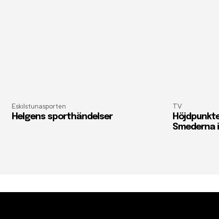
Eskilstunasporten
TV
Helgens sporthändelser
Höjdpunkte
Smederna i