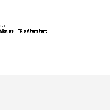
boll
lkalas i IFK:s återstart