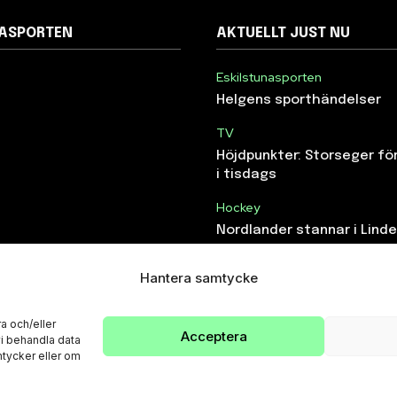
NASPORTEN
AKTUELLT JUST NU
Eskilstunasporten
Helgens sporthändelser
TV
Höjdpunkter: Storseger f
i tisdags
Hockey
Nordlander stannar i Lind
Hantera samtycke
a och/eller
Acceptera
vi behandla data
tycker eller om
© Eskilstunasporten.se 2024-2026