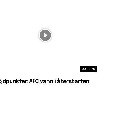
00:02:20
jdpunkter: AFC vann i återstarten