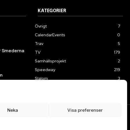
KATEGORIER
Övrigt
7
CalendarEvents
0
Trav
5
ör Smederna
TV
179
Samhällsprojekt
2
Speedway
219
en
Slalom
3
Neka
Visa preferenser