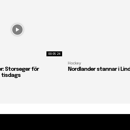
00:05:24
Hockey
r: Storseger för
Nordlander stannar i Lin
 tisdags