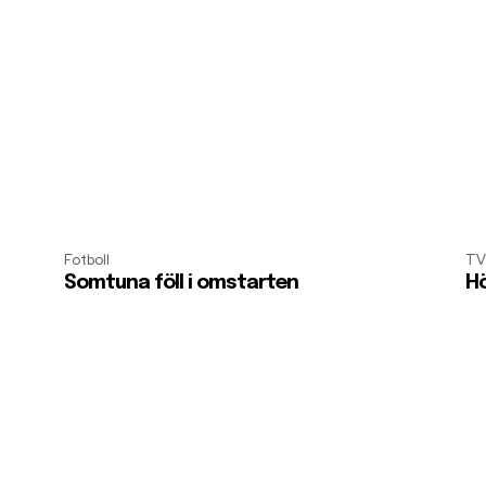
Fotboll
TV
Somtuna föll i omstarten
Hö