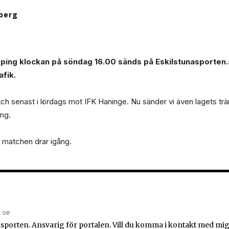
berg
ping klockan på söndag 16.00 sänds på Eskilstunasporten
fik.
ch senast i lördags mot IFK Haninge. Nu sänder vi även lagets t
ng.
n matchen drar igång.
n.se
sporten. Ansvarig för portalen. Vill du komma i kontakt med mig