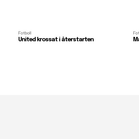
Fotboll
Fot
United krossat i återstarten
Må