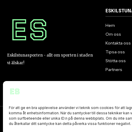
ESKILSTU
Hem
Om oss
Kontakta oss
Tipsa oss
Eskilstunasporten - allt om sporten i staden
Stötta oss
vi älskar!
Partners
För att ge en bra upplevelse använder vi teknik som cookies för att lagr
komma åt enhetsinformation. När du samtycker till dessa tekniker kan 
som surfbeteende eller unika ID:n på denna webbplats. Om du inte sam
PRIVACY POLICY
du återkallar ditt samtycke kan detta påverka vissa funktioner negativt.