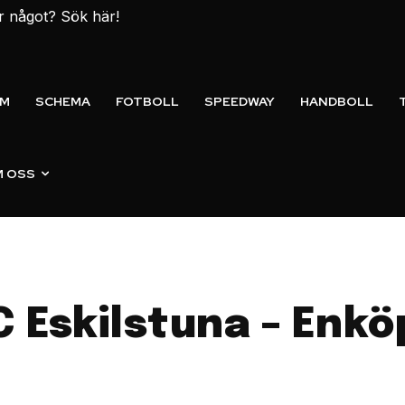
er något? Sök här!
EM
SCHEMA
FOTBOLL
SPEEDWAY
HANDBOLL
 OSS
C Eskilstuna – Enkö