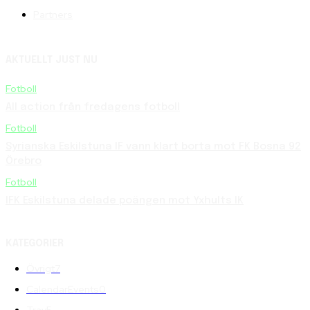
Partners
AKTUELLT JUST NU
Fotboll
All action från fredagens fotboll
Fotboll
Syrianska Eskilstuna IF vann klart borta mot FK Bosna 92
Örebro
Fotboll
IFK Eskilstuna delade poängen mot Yxhults IK
KATEGORIER
Övrigt
7
CalendarEvents
0
Trav
5