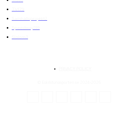
TV
179
Samhällsprojekt
2
Speedway
219
Slalom
3
PRIVACY POLICY
© Eskilstunasporten.se 2024-2026