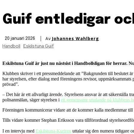
Guif entledigar o
Av
Johannes Wahlberg
20 januari 2026
Handboll
Eskilstuna Guif
Eskilstuna Guif är just nu nästsist i Handbollsligan för herrar.
Klubben skriver i ett pressmeddelande att ”Bakgrunden till beslutet är
har styrelsen, efter dialog med föreningens revisor, uppmärksammats på 
prövad”.
– Det här är ett allvarligt ärende. Styrelsens ansvar är att säkerställa
polisanmälan, säger styrelsen i
ett gemensamt uttalande på klubbens 
Föreningen kommunicerar vidare att de kommer kalla medlemmar till 
Tills vidare kommer Stephan Eriksson vara tillförordnad styrelseordfö
I en intervju med
Eskilstuna-Kuriren
uttalar sig den numera tidigare 