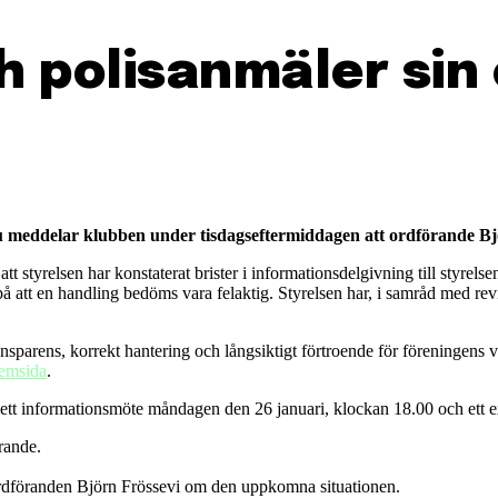
ch polisanmäler sin
 Nu meddelar klubben under tisdagseftermiddagen att ordförande Bj
 att styrelsen har konstaterat brister i informationsdelgivning till styr
att en handling bedöms vara felaktig. Styrelsen har, i samråd med revisor
 transparens, korrekt hantering och långsiktigt förtroende för föreningen
hemsida
.
ett informationsmöte måndagen den 26 januari, klockan 18.00 och ett e
rande.
ordföranden Björn Frössevi om den uppkomna situationen.