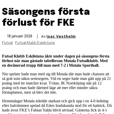
Säsongens första
förlust för FKE
Av
Isac Vestholm
18 januari 2026
Futsal
Futsal Klubb Eskilstuna
Futsal Klubb Eskilstuna åkte under dagen på säsongens första
förlust när man gästade tabelltrean Motala Futsalklubb. Med
en decimerad trupp föll man med 7-2 i Motala Sporthall.
Nio spelare hade man med sig till Motala där man hade chansen att
så gott som säkra seriesegern. Vid en seger hade man gått upp på 21
poäng med tre matcher kvar. Tvåan, IK Norrköping står på 12
poäng och man hade därmed läge att mer eller mindre säkra
förstaplatsen, men så blev det inte.
Hemmalaget Motala inledde starkast och gick upp i en 4-0 ledning
efter halvtimmen spelad då Eden Iradukunda stod för ett hattrick. Då
hade även FKE’s Fabian Yalda blivit utvisad. Gästerna fick in 4-1