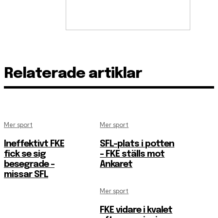
Relaterade artiklar
Mer sport
Mer sport
Ineffektivt FKE
SFL-plats i potten
fick se sig
– FKE ställs mot
besegrade –
Ankaret
missar SFL
Mer sport
FKE vidare i kvalet