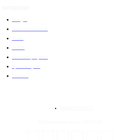
KATEGORIER
Övrigt
7
CalendarEvents
0
Trav
5
TV
179
Samhällsprojekt
2
Speedway
219
Slalom
3
PRIVACY POLICY
© Eskilstunasporten.se 2024-2026