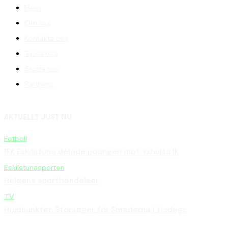
Hem
Om oss
Kontakta oss
Tipsa oss
Stötta oss
Partners
AKTUELLT JUST NU
Fotboll
IFK Eskilstuna delade poängen mot Yxhults IK
Eskilstunasporten
Helgens sporthändelser
TV
Höjdpunkter: Storseger för Smederna i tisdags