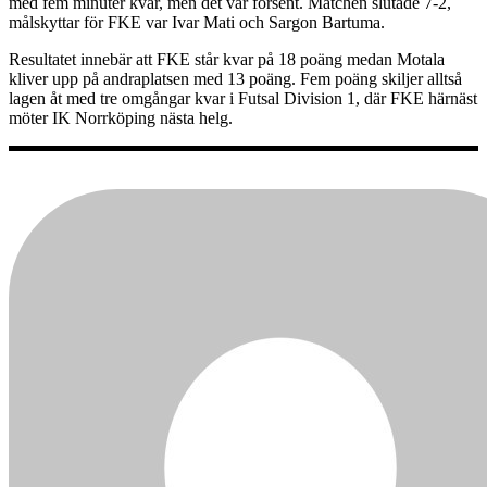
med fem minuter kvar, men det var försent. Matchen slutade 7-2,
målskyttar för FKE var Ivar Mati och Sargon Bartuma.
Resultatet innebär att FKE står kvar på 18 poäng medan Motala
kliver upp på andraplatsen med 13 poäng. Fem poäng skiljer alltså
lagen åt med tre omgångar kvar i Futsal Division 1, där FKE härnäst
möter IK Norrköping nästa helg.