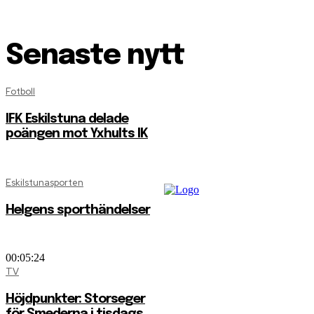
Senaste nytt
Fotboll
IFK Eskilstuna delade
poängen mot Yxhults IK
Eskilstunasporten
Helgens sporthändelser
00:05:24
TV
Höjdpunkter: Storseger
för Smederna i tisdags