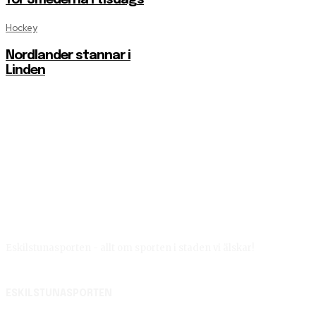
Hockey
Nordlander stannar i
Linden
Eskilstunasporten - allt om sporten i staden vi älskar!
ESKILSTUNASPORTEN