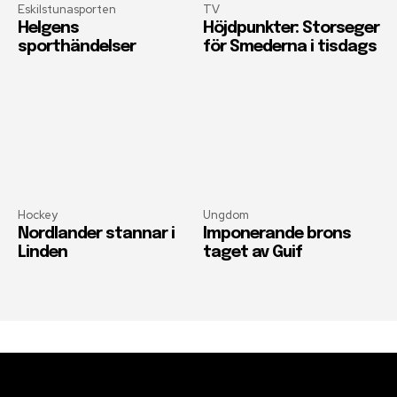
Eskilstunasporten
TV
Helgens
Höjdpunkter: Storseger
sporthändelser
för Smederna i tisdags
Hockey
Ungdom
Nordlander stannar i
Imponerande brons
Linden
taget av Guif