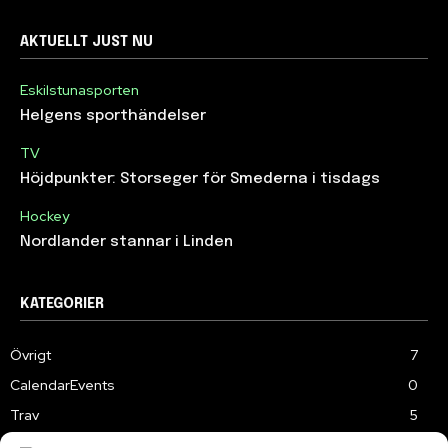
AKTUELLT JUST NU
Eskilstunasporten
Helgens sporthändelser
TV
Höjdpunkter: Storseger för Smederna i tisdags
Hockey
Nordlander stannar i Linden
KATEGORIER
Övrigt
7
CalendarEvents
0
Trav
5
TV
179