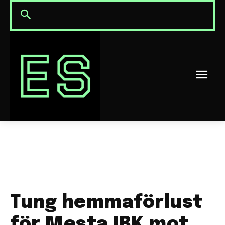
Tung hemmaförlust
för Mesta IBK mot