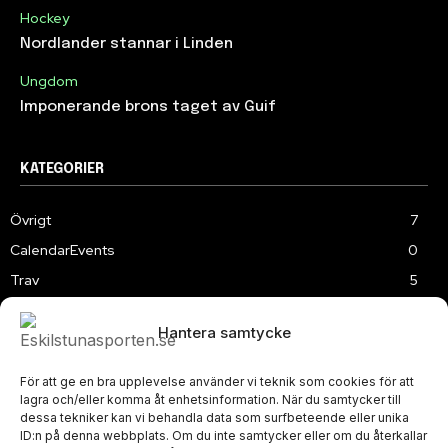
Hockey
Nordlander stannar i Linden
Ungdom
Imponerande brons taget av Guif
KATEGORIER
Övrigt
7
CalendarEvents
0
Trav
5
TV
179
Hantera samtycke
Samhällsprojekt
2
Speedway
219
För att ge en bra upplevelse använder vi teknik som cookies för att
Slalom
3
lagra och/eller komma åt enhetsinformation. När du samtycker till
dessa tekniker kan vi behandla data som surfbeteende eller unika
ID:n på denna webbplats. Om du inte samtycker eller om du återkallar