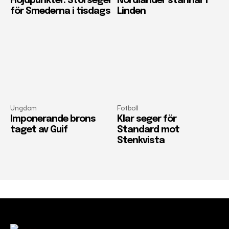
Höjdpunkter: Storseger
Nordlander stannar i
för Smederna i tisdags
Linden
Ungdom
Fotboll
Imponerande brons
Klar seger för
taget av Guif
Standard mot
Stenkvista