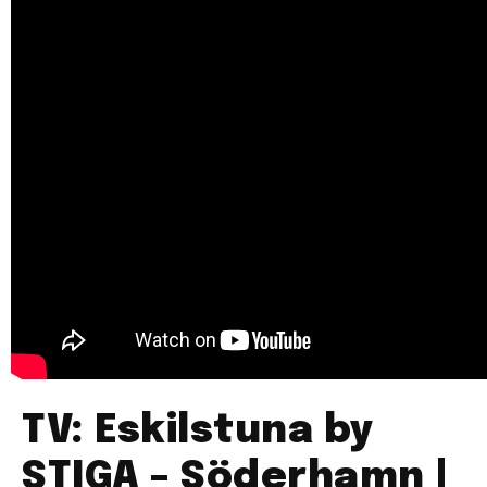
TV: Eskilstuna by
STIGA – Söderhamn |