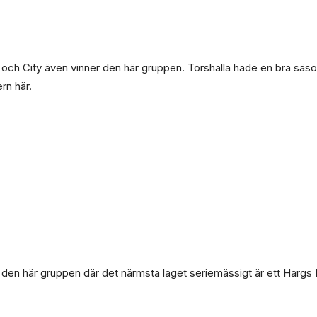
n och City även vinner den här gruppen. Torshälla hade en bra säso
n här.
den här gruppen där det närmsta laget seriemässigt är ett Hargs B