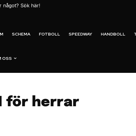
er något? Sök här!
EM
SCHEMA
FOTBOLL
SPEEDWAY
HANDBOLL
 OSS
 för herrar