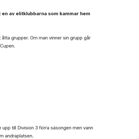
det en av elitklubbarna som kammar hem
t åtta grupper. Om man vinner sin grupp går
a Cupen.
 upp till Division 3 förra säsongen men vann
om andraplatsen.