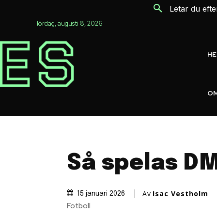
Letar du eft
lördag, augusti 8, 2026
H
OM
Så spelas DM
Av
Isac Vestholm
15 januari 2026
Fotboll