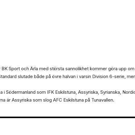
där BK Sport och Ärla med största sannolikhet kommer göra upp 
andard slutade både på övre halvan i varsin Division 6-serie, men s
a i Södermanland som IFK Eskilstuna, Assyriska, Syrianska, Nordic
arna är Assyriska som slog AFC Eskilstuna på Tunavallen.