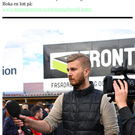
Boka en lott på:
www.hemmavinsten.se/eskilstuna/bestall-lotter/