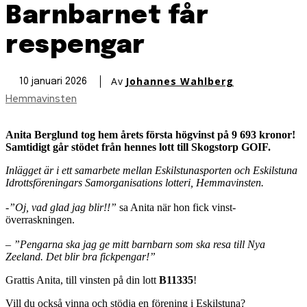
Barnbarnet får
respengar
Av
Johannes Wahlberg
10 januari 2026
Hemmavinsten
Anita Berglund
tog hem årets första högvinst på
9 693 kronor
!
Samtidigt går stödet från hennes lott till
Skogstorp GOIF
.
Inlägget är i ett samarbete mellan Eskilstunasporten och Eskilstuna
Idrottsföreningars Samorganisations lotteri, Hemmavinsten.
-”Oj, vad glad jag blir!!”
sa Anita när hon fick vinst-
överraskningen.
– ”Pengarna ska jag ge mitt barnbarn som ska resa till Nya
Zeeland. Det blir bra fickpengar!”
Grattis Anita, till vinsten på din lott
B11335
!
Vill du också vinna och stödja en förening i Eskilstuna?