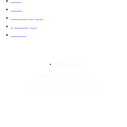
Trav
5
TV
179
Samhällsprojekt
2
Speedway
219
Slalom
3
PRIVACY POLICY
© Eskilstunasporten.se 2024-2026