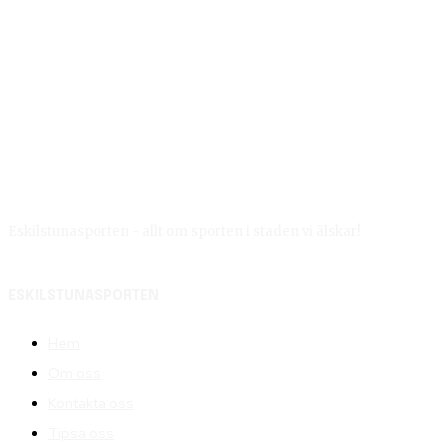
Eskilstunasporten - allt om sporten i staden vi älskar!
ESKILSTUNASPORTEN
Hem
Om oss
Kontakta oss
Tipsa oss