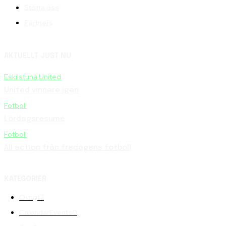
Stötta oss
Partners
AKTUELLT JUST NU
Eskilstuna United
United vinnare igen
Fotboll
Lördagsresumé
Fotboll
All action från fredagens fotboll
KATEGORIER
Övrigt
7
CalendarEvents
0