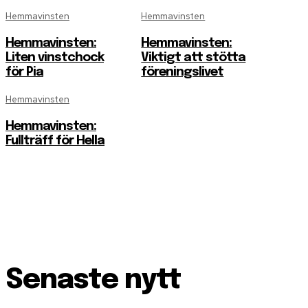
Hemmavinsten
Hemmavinsten
Hemmavinsten:
Hemmavinsten:
Liten vinstchock
Viktigt att stötta
för Pia
föreningslivet
Hemmavinsten
Hemmavinsten:
Fullträff för Hella
Senaste nytt