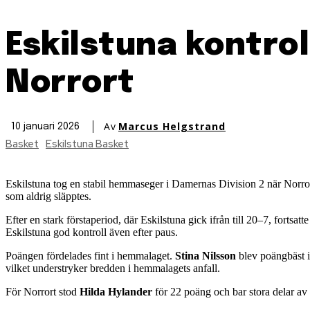
Eskilstuna kontro
Norrort
Av
Marcus Helgstrand
10 januari 2026
Basket
Eskilstuna Basket
Eskilstuna tog en stabil hemmaseger i Damernas Division 2 när Norro
som aldrig släpptes.
Efter en stark förstaperiod, där Eskilstuna gick ifrån till 20–7, fortsat
Eskilstuna god kontroll även efter paus.
Poängen fördelades fint i hemmalaget.
Stina Nilsson
blev poängbäst i
vilket understryker bredden i hemmalagets anfall.
För Norrort stod
Hilda Hylander
för 22 poäng och bar stora delar av 