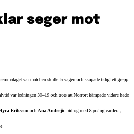
klar seger mot
emmalaget var matchen skulle ta vägen och skapade tidigt ett grepp
 I halvtid var ledningen 30–19 och trots att Norrort kämpade vidare hade
Myra Eriksson
och
Ana Andrejic
bidrog med 8 poäng vardera,
e.