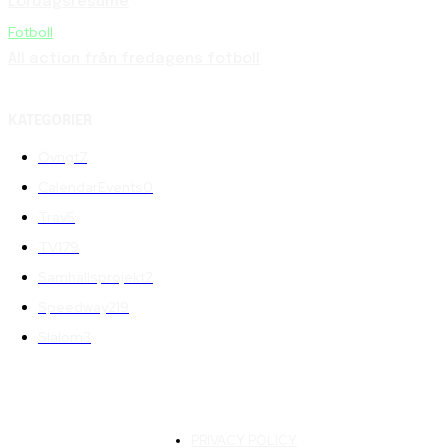
Lördagsresumé
Fotboll
All action från fredagens fotboll
KATEGORIER
Övrigt
7
CalendarEvents
0
Trav
5
TV
179
Samhällsprojekt
2
Speedway
219
Slalom
3
PRIVACY POLICY