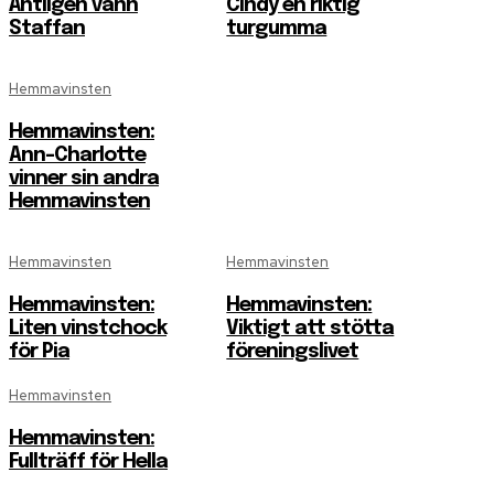
Äntligen vann
Cindy en riktig
Staffan
turgumma
Hemmavinsten
Hemmavinsten:
Ann-Charlotte
vinner sin andra
Hemmavinsten
Hemmavinsten
Hemmavinsten
Hemmavinsten:
Hemmavinsten:
Liten vinstchock
Viktigt att stötta
för Pia
föreningslivet
Hemmavinsten
Hemmavinsten:
Fullträff för Hella