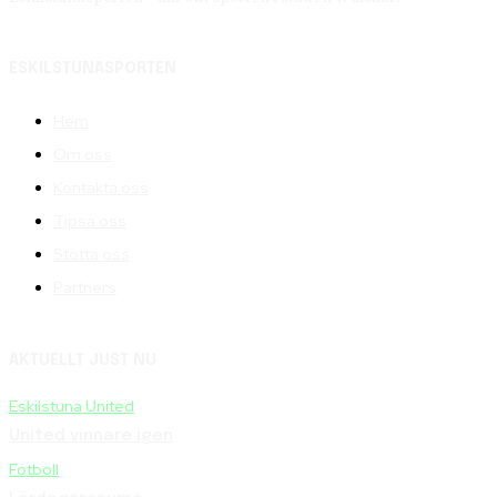
ESKILSTUNASPORTEN
Hem
Om oss
Kontakta oss
Tipsa oss
Stötta oss
Partners
AKTUELLT JUST NU
Eskilstuna United
United vinnare igen
Fotboll