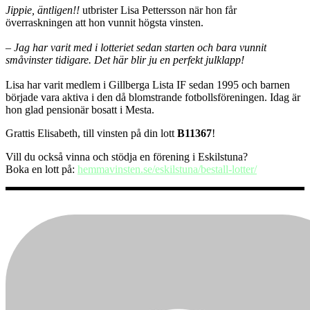
Jippie,
äntligen!!
utbrister Lisa Pettersson när hon får
överraskningen att hon vunnit högsta vinsten.
– Jag har varit med i lotteriet sedan starten och bara vunnit
småvinster tidigare. Det här blir ju en perfekt julklapp!
Lisa har varit medlem i Gillberga Lista IF sedan 1995 och barnen
började vara aktiva i den då blomstrande fotbollsföreningen. Idag är
hon glad pensionär bosatt i Mesta.
Grattis Elisabeth, till vinsten på din lott
B11367
!
Vill du också vinna och stödja en förening i Eskilstuna?
Boka en lott på:
hemmavinsten.se/eskilstuna/bestall-lotter/