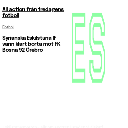
All action från fredagens
fotboll
Fotboll
Syrianska Eskilstuna IF
vann klart borta mot FK
Bosna 92 Örebro
Eskilstunasporten - allt om sporten i staden vi älskar!