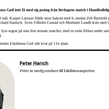
stuna Guif inte få med sig poäng från lördagens match i Handbolls
8 mål. Kasper Larsson följde strax bakom med 6, medan Zeb Bjerneld 
Richard Hanisch. Även Vilhelm Conrad och Mortimer Lundh kom med i p
 fyra segrar på sina fem senaste matcher, med en enda förlust under sam
g.
medan Eskilstuna Guif står kvar på 13:e plats.
Peter Harich
Peter är medgrundare till Eskilstunasporten