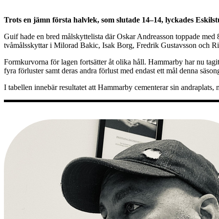
Trots en jämn första halvlek, som slutade 14–14, lyckades Eskil
Guif hade en bred målskyttelista där Oskar Andreasson toppade med 
tvåmålsskyttar i Milorad Bakic, Isak Borg, Fredrik Gustavsson och 
Formkurvorna för lagen fortsätter åt olika håll. Hammarby har nu tagit
fyra förluster samt deras andra förlust med endast ett mål denna säson
I tabellen innebär resultatet att Hammarby cementerar sin andraplats, 