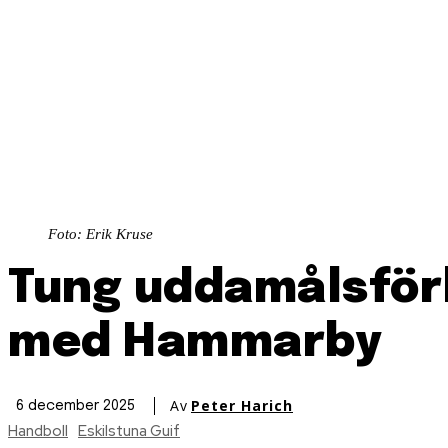
Foto: Erik Kruse
Tung uddamålsförl
med Hammarby
Av
Peter Harich
6 december 2025
Handboll
Eskilstuna Guif