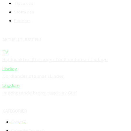
Tipsa oss
Stötta oss
Partners
AKTUELLT JUST NU
TV
Höjdpunkter: Storseger för Smederna i tisdags
Hockey
Nordlander stannar i Linden
Ungdom
Imponerande brons taget av Guif
KATEGORIER
Övrigt
7
CalendarEvents
0