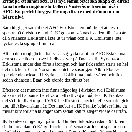
kritat på ett samarbete. Det nya samarbetet ska skapa en direkt
kanal mellan ungdomsfotbollen i Västerås och seniornivå i
AFC. En perfekt brygga för unga lirare med drömmar om
högre nivå.
Samtidigt ger samarbetet AFC Eskilstuna en möjlighet att testa
spelare på division två nivå. Något som saknas i staden till nästa år
då Syrianska Eskilstuna åkte ut ur tvåan och IFK Eskilstuna inte
lyckades ta sig upp från trean.
Att ha den möjligheten har visat sig lyckosamt för AFC Eskilstuna
den senaste tiden. Love Lindbäck var på lånelista till Syrianska
Eskilstuna under den förra säsongen och har fick sedan starta en hel
del matcher i Ettan Norra mot slutet av säsongen. Albin Flodkvist
spenderade också tid i Syrianska Eskilstuna under våren och fick
sedan chansen i Ettan och gjorde det riktigt bra.
Eftersom det numera inte finns något lag i division två i Eskilstuna
så kan det här samarbetet vara helt rätt väg att gå. För IK Frankes
del så blir klivet upp till VSK lite för stort, speciellt eftersom de gick
upp till Allsvenskan i år. Det innebär att IK Franke behöver hitta ett
mellankliv för sina talanger som sedan kan ta steget vidare därifrån.
IK Franke är inget nytt påfund. Klubben bildades redan 1943, har
sin hemmaplan på Råby IP och har på senare år fostrat spelare som
gått hela vägen — som till exempel Pontus Kåmark, Victor Nilsson