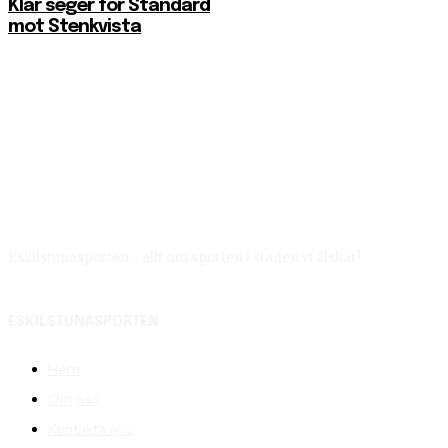
Klar seger för Standard
mot Stenkvista
Eskilstunasporten - allt om sporten i staden vi älskar!
ESKILSTUNASPORTEN
Hem
Om oss
Kontakta oss