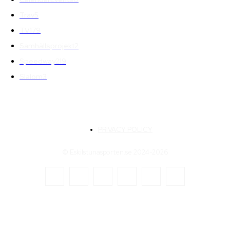
Trav
5
TV
179
Samhällsprojekt
2
Speedway
219
Slalom
3
PRIVACY POLICY
© Eskilstunasporten.se 2024-2026