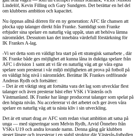
Lindelöf, Kevin Filling och Gary Sundgren. Det berättar en hel del
om klubbens ambition och kapacitet.
Nu öppnas alltså dörren för en ny generation: AFC får chansen att
plocka upp talanger direkt från Franke. Samtidigt som Franke
erbjuder sina spelare en naturlig väg uppåt, utan att behöva lämna
närområdet. Dessutom kan det innebära värdefull förstärkning för
IK Frankes A-lag.
-Vi ser detta som en väldigt bra start på ett strategisk samarbete , där
IK Franke både ges möjlighet att kunna låna in duktiga spelare från
AFC i division 1 samt att vi får en naturlig väg att ge våra egna
spelare som presterat i vår miljö möjligheten att prova på fotboll på
en väldigt hög nivå i närområdet. Berättar IK Frankes ordförande
Andreas Rydh och fortsätter:
– Det är ett viktigt steg att fortsätta vara det lag som utvecklar flest
talanger och även presterar bäst efter VSK i Västerås och
Västmanland. IK Franke har länge producerat talanger som spelat på
den högsta nivån. Nu accelererar vi det arbetet och ger även våra
spelare en naturlig väg att ta nästa kliv i sin utveckling.
Det är ett smart drag av AFC som redan visat ambition att satsa på
unga — med signeringar som Melvin Rydh, Arvid Önnebro från
VSKs U19 och andra lovande namn. Denna gång går klubben
steget längre och investerar i en stabil struktur där Västerås-fotbollen