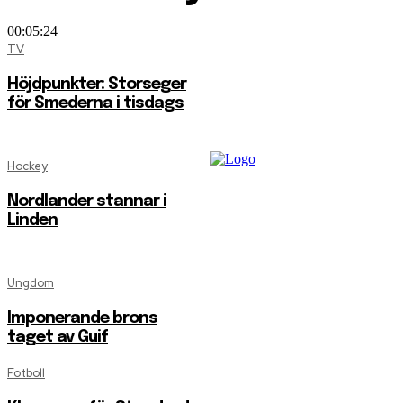
00:05:24
TV
Höjdpunkter: Storseger
för Smederna i tisdags
Hockey
Nordlander stannar i
Linden
Ungdom
Imponerande brons
taget av Guif
Fotboll