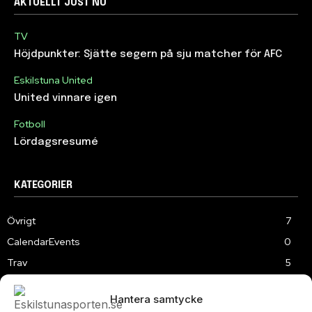
AKTUELLT JUST NU
TV
Höjdpunkter: Sjätte segern på sju matcher för AFC
Eskilstuna United
United vinnare igen
Fotboll
Lördagsresumé
KATEGORIER
Övrigt
7
CalendarEvents
0
Trav
5
TV
180
Hantera samtycke
Samhällsprojekt
2