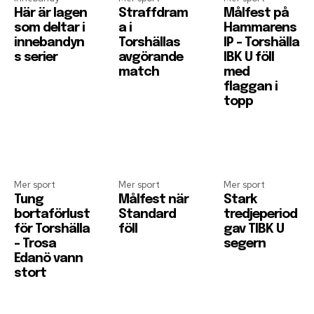
Här är lagen
Straffdram
Målfest på
som deltar i
a i
Hammarens
innebandyn
Torshällas
IP – Torshälla
s serier
avgörande
IBK U föll
match
med
flaggan i
topp
Mer sport
Mer sport
Mer sport
Tung
Målfest när
Stark
bortaförlust
Standard
tredjeperiod
för Torshälla
föll
gav TIBK U
– Trosa
segern
Edanö vann
stort