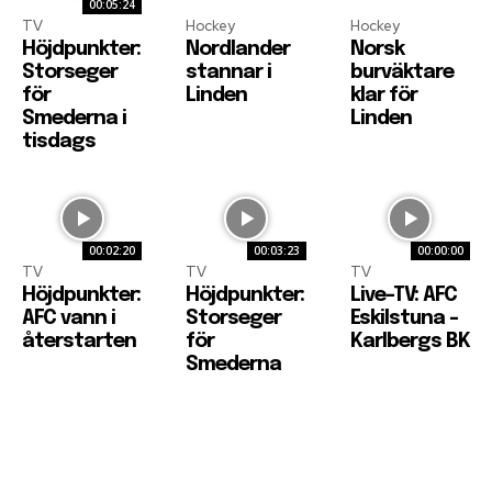
00:05:24
TV
Hockey
Hockey
Höjdpunkter:
Nordlander
Norsk
Storseger
stannar i
burväktare
för
Linden
klar för
Smederna i
Linden
tisdags
00:02:20
00:03:23
00:00:00
TV
TV
TV
Höjdpunkter:
Höjdpunkter:
Live-TV: AFC
AFC vann i
Storseger
Eskilstuna –
återstarten
för
Karlbergs BK
Smederna