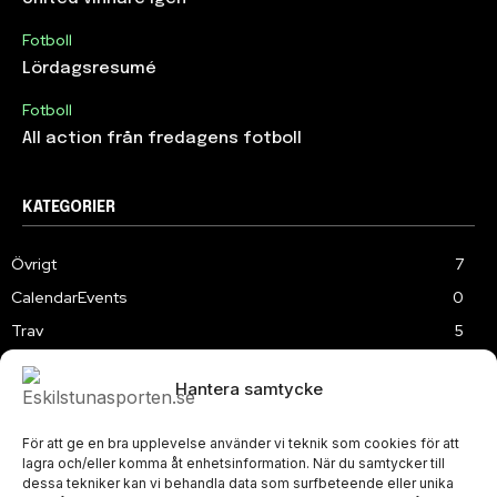
Fotboll
Lördagsresumé
Fotboll
All action från fredagens fotboll
KATEGORIER
Övrigt
7
CalendarEvents
0
Trav
5
TV
179
Hantera samtycke
Samhällsprojekt
2
Speedway
219
För att ge en bra upplevelse använder vi teknik som cookies för att
Slalom
3
lagra och/eller komma åt enhetsinformation. När du samtycker till
dessa tekniker kan vi behandla data som surfbeteende eller unika